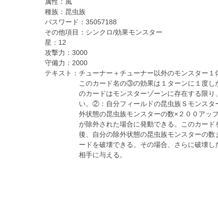
属性：
風
種族：
昆虫族
パスワード：
35057188
その他項目：
シンクロ/効果モンスター
星：
12
攻撃力：
3000
守備力：
2000
テキスト：
チューナー＋チューナー以外のモンスター１
このカード名の③の効果は１ターンに１度し
のカードはモンスターゾーンに存在する限り
い。②：自分フィールドの昆虫族Ｓモンスタ
外状態の昆虫族モンスターの数×２００アッ
が除外された場合に発動できる。このカード
後、自分の除外状態の昆虫族モンスターの数
ードを破壊できる。その場合、さらに破壊し
相手に与える。