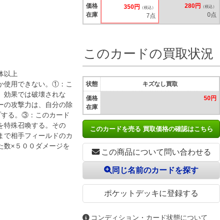
価格
280円
350円
（税込）
（税込）
在庫
0点
7点
このカードの買取状況
体以上
か使用できない。①：こ
状態
キズなし買取
、効果では破壊されな
価格
50円
ーの攻撃力は、自分の除
在庫
プする。③：このカード
を特殊召喚する。その
このカードを売る 買取価格の確認はこちら
まで相手フィールドのカ
た数×５００ダメージを
この商品について問い合わせる
同じ名前のカードを探す
ポケットデッキに登録する
コンディション・カード状態について