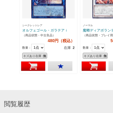
シークレットレア
ノーマル
オルフェゴール・ガラテアｉ
魔螂ディアボラン
（商品状態・中古良品）
（商品状態・プレイ用
480円（税込）
在庫
2
数量：
数量：
キズあり在庫：
無
キズあり在庫：
無
閲覧履歴