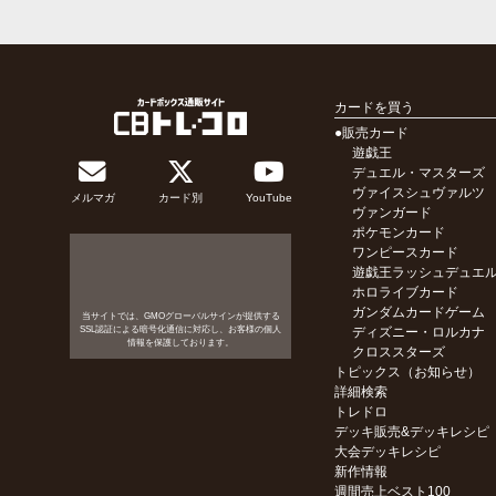
カードを買う
●販売カード
遊戯王
デュエル・マスターズ
ヴァイスシュヴァルツ
メルマガ
カード別
YouTube
ヴァンガード
ポケモンカード
ワンピースカード
遊戯王ラッシュデュエ
ホロライブカード
ガンダムカードゲーム
当サイトでは、GMOグローバルサインが提供する
SSL認証による暗号化通信に対応し、お客様の個人
ディズニー・ロルカナ
情報を保護しております。
クロススターズ
トピックス（お知らせ）
詳細検索
トレドロ
デッキ販売&デッキレシピ
大会デッキレシピ
新作情報
週間売上ベスト100