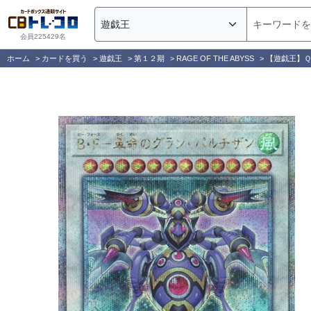
会員225429名
ホーム
>
カードを買う
>
遊戯王
>
第１２期
>
RAGE OF THE ABYSS
>
【遊戯王】