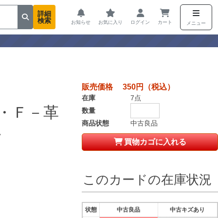
詳細
検索
お知らせ
お気に入り
ログイン
カート
メニュー
販売価格 350円（税込）
在庫
7点
・Ｆ－革
数量
商品状態
中古良品
ン
買物カゴに入れる
このカードの在庫状況
状態
中古良品
中古キズあり