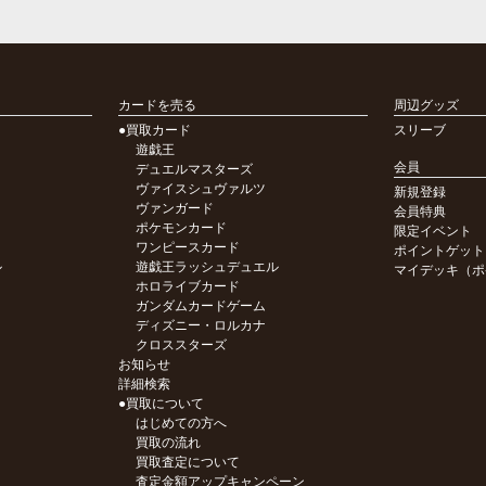
カードを売る
周辺グッズ
●買取カード
スリーブ
遊戯王
会員
デュエルマスターズ
ヴァイスシュヴァルツ
新規登録
ヴァンガード
会員特典
ポケモンカード
限定イベント
ワンピースカード
ポイントゲット
ル
遊戯王ラッシュデュエル
マイデッキ（ポ
ホロライブカード
ガンダムカードゲーム
ディズニー・ロルカナ
クロススターズ
お知らせ
詳細検索
●買取について
はじめての方へ
買取の流れ
買取査定について
査定金額アップキャンペーン