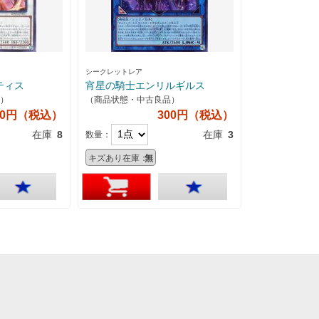
シークレットレア
ティス
宵星の騎士エンリルギルス
）
（商品状態・中古良品）
50円（税込）
300円（税込）
在庫
8
在庫
3
数量：
キズあり在庫：
無