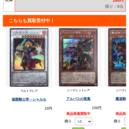
100円
残り：8点
こちらも買取受付中！
シークレットレア
シークレ
ウルトラレア
アルバスの落胤
魔道騎
焔聖騎士帝－シャルル
150円
10円
美品高価買取中
美品高
残り
残り