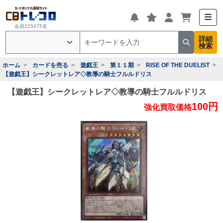
会員225475名
詳細
検索
ホーム
カードを売る
遊戯王
第１１期
RISE OF THE DUELIST
【遊戯王】シークレットレア◇教導の騎士フルルドリス
【遊戯王】シークレットレア◇教導の騎士フルルドリス
100円
強化買取価格