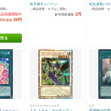
炎天禍サンバーン
転生炎獣パロ
買取）
（商品状態・キズなし買取）
（商品状態・キ
美品高価買取中
1円
参考買取価格
20円
買取価格
売る
２０ｔｈシークレットレア
レア
フュージョン
ＴＧ スター・ガーディアン
星遺物の守護