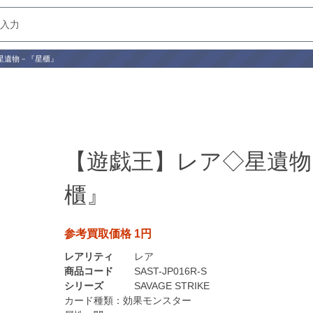
星遺物－『星櫃』
【遊戯王】レア◇星遺物
櫃』
参考買取価格 1円
レアリティ
レア
商品コード
SAST-JP016R-S
シリーズ
SAVAGE STRIKE
カード種類：
効果モンスター