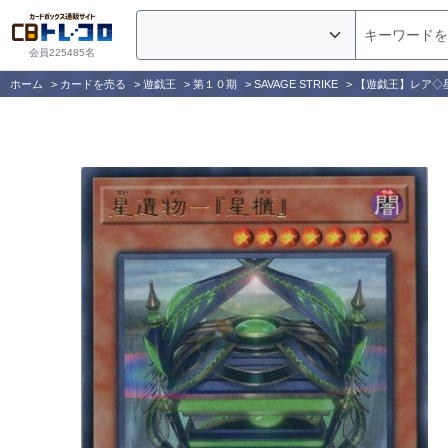
会員225485名
ホーム
>
カードを売る
>
遊戯王
>
第１０期
>
SAVAGE STRIKE
>
【遊戯王】レア◇