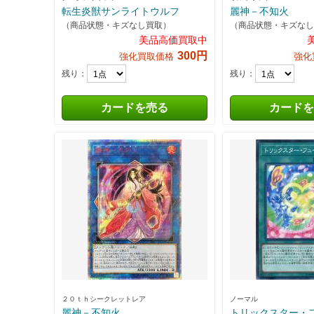
転生炎獣サンライトウルフ
麗神－不知火
（商品状態・キズなし買取）
（商品状態・キズなし
美品高価買取中
300円
強化買取価格
強化
残り：
残り：
カードを売る
カードを
２０ｔｈシークレットレア
ノーマル
麗神－不知火
トリックスター・