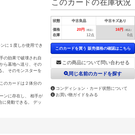
このカードの在庫状況
状態
中古良品
中古キズあり
価格
20円
16円
（税込）
（税込）
在庫
12点
0点
ターンに１度しか使用でき
このカードを買う 販売価格の確認はこちら
相手の効果で破壊され自
この商品について問い合わせる
札から墓地へ送り、その
る。 そのモンスターを
同じ名前のカードを探す
、このカードは２体分の
コンディション・カード状態について
お買い物ガイドをみる
ーンに存在し、 相手が
合に発動できる。 デッ