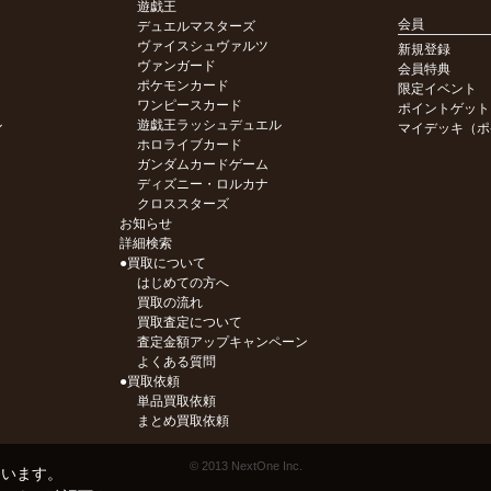
遊戯王
会員
デュエルマスターズ
ヴァイスシュヴァルツ
新規登録
ヴァンガード
会員特典
ポケモンカード
限定イベント
ワンピースカード
ポイントゲット
ル
遊戯王ラッシュデュエル
マイデッキ（ポ
ホロライブカード
ガンダムカードゲーム
ディズニー・ロルカナ
クロススターズ
お知らせ
詳細検索
●買取について
はじめての方へ
買取の流れ
買取査定について
査定金額アップキャンペーン
よくある質問
●買取依頼
単品買取依頼
まとめ買取依頼
© 2013 NextOne Inc.
ています。