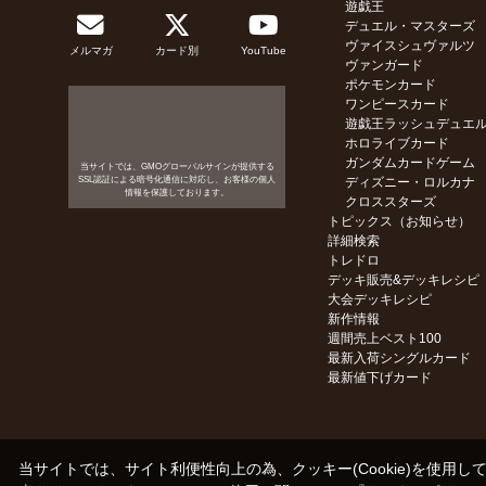
遊戯王
デュエル・マスターズ
ヴァイスシュヴァルツ
メルマガ
カード別
YouTube
ヴァンガード
ポケモンカード
ワンピースカード
遊戯王ラッシュデュエ
ホロライブカード
ガンダムカードゲーム
当サイトでは、GMOグローバルサインが提供する
SSL認証による暗号化通信に対応し、お客様の個人
ディズニー・ロルカナ
情報を保護しております。
クロススターズ
トピックス（お知らせ）
詳細検索
トレドロ
デッキ販売&デッキレシピ
大会デッキレシピ
新作情報
週間売上ベスト100
最新入荷シングルカード
最新値下げカード
当サイトでは、サイト利便性向上の為、クッキー(Cookie)を使用し