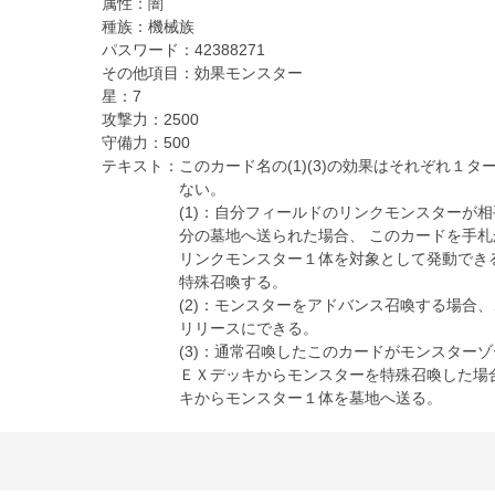
属性：
闇
種族：
機械族
パスワード：
42388271
その他項目：
効果モンスター
星：
7
攻撃力：
2500
守備力：
500
テキスト：
このカード名の(1)(3)の効果はそれぞれ１
ない。
(1)：自分フィールドのリンクモンスターが
分の墓地へ送られた場合、 このカードを手
リンクモンスター１体を対象として発動でき
特殊召喚する。
(2)：モンスターをアドバンス召喚する場合
リリースにできる。
(3)：通常召喚したこのカードがモンスターゾ
ＥＸデッキからモンスターを特殊召喚した場
キからモンスター１体を墓地へ送る。