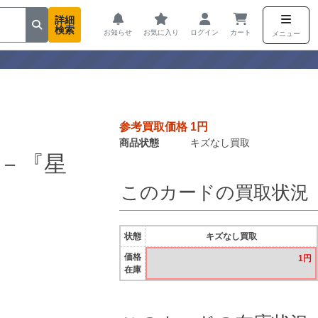
詳細
検索
お知らせ
お気に入り
ログイン
カート
メニュー
参考買取価格 1円
商品状態
キズなし買取
－『星
このカードの買取状況
状態
キズなし買取
価格
1円
在庫