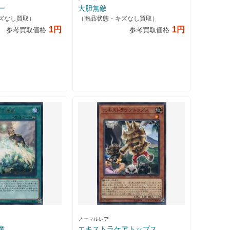
ー
大胆無敵
ズなし買取）
（商品状態・キズなし買取）
1円
1円
参考買取価格
参考買取価格
ノーマルレア
竜
エキストラケアトップス