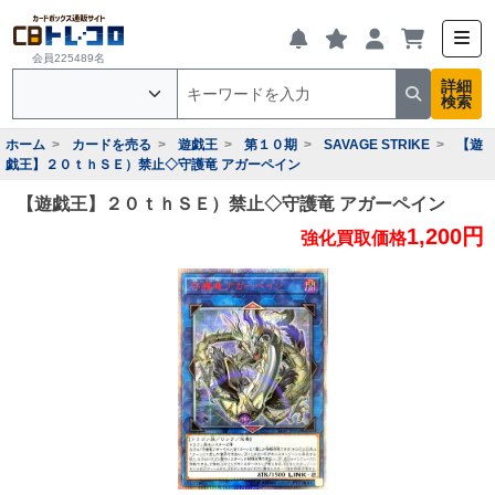
会員225489名
詳細
検索
ホーム
カードを売る
遊戯王
第１０期
SAVAGE STRIKE
【遊
戯王】２０ｔｈＳＥ）禁止◇守護竜 アガーペイン
【遊戯王】２０ｔｈＳＥ）禁止◇守護竜 アガーペイン
1,200円
強化買取価格