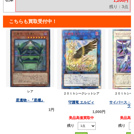
1,200円
残り：3点
こちらも買取受付中！
レア
２０ｔｈシークレットレア
２０ｔｈシー
星遺物－『星櫃』
守護竜 エルピィ
サイバース・
ラ
1円
1,000円
美品高価買取中
美品高
残り
残り