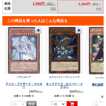
価格
1,580円
（税込）
1,264円
（税込）
在庫
0点
0点
この商品を買った人はこんな商品も
★
★
パラレルレア
エクストラシークレットレア
シークレ
アイス・ブリザード・マスタ
オッドアイズ・セイバー・ド
夢幻崩界
ー
ラゴン
180円
280円
(税込)
(税込)
在庫 0
キズ在庫
無
在庫 2
キズ在庫
無
在庫