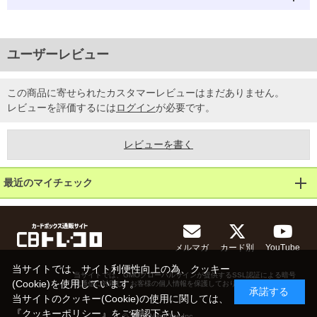
ユーザーレビュー
この商品に寄せられたカスタマーレビューはまだありません。
レビューを評価するには
ログイン
が必要です。
レビューを書く
最近のマイチェック
メルマガ
カード別
YouTube
当サイトでは、サイト利便性向上の為、クッキー
当サイトでは、GMOグローバルサインが提供するSSL認証による暗号
(Cookie)を使用しています。
化通信に対応し、お客様の個人情報を保護しております。
承諾する
当サイトのクッキー(Cookie)の使用に関しては、
『
クッキーポリシー
』をご確認下さい。
© 2013 NextOne Inc.