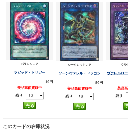
パラレルレア
ウルト
シークレットレア
ラピッド・トリガー
ヴァレルロー
ソーンヴァレル・ドラゴン
10円
50円
美品高価買取中
美品高
美品高価買取中
残り
残り
残り
このカードの在庫状況