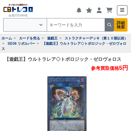
会員225289名
詳細
検索
ホーム
カードを売る
遊戯王
ストラクチャーデッキ（第１０期以前）
SD36 リボルバー
【遊戯王】ウルトラレア◇トポロジック・ゼロヴォロ
ス
【遊戯王】ウルトラレア◇トポロジック・ゼロヴォロス
5円
参考買取価格