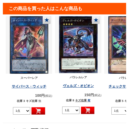
この商品を買った人はこんな商品も
★
★
パラレルレア
スーパーレア
パラレ
ヴェルズ・オピオン
サイバース・ウィッチ
チェックサ
150円
100円
(税込)
(税込)
在庫 8
キズ在庫
有
在庫 3
キズ在庫
無
在庫 5
キ