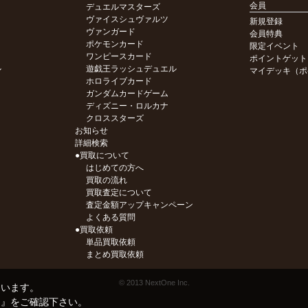
会員
デュエルマスターズ
ヴァイスシュヴァルツ
新規登録
ヴァンガード
会員特典
ポケモンカード
限定イベント
ワンピースカード
ポイントゲット
ル
遊戯王ラッシュデュエル
マイデッキ（ポ
ホロライブカード
ガンダムカードゲーム
ディズニー・ロルカナ
クロススターズ
お知らせ
詳細検索
●買取について
はじめての方へ
買取の流れ
買取査定について
査定金額アップキャンペーン
よくある質問
●買取依頼
単品買取依頼
まとめ買取依頼
© 2013 NextOne Inc.
ています。
ー
』をご確認下さい。