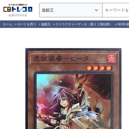
会員225331名
ホーム
>
カードを買う
>
遊戯王
>
ストラクチャーデッキ（第１１期以降）
>
SD39