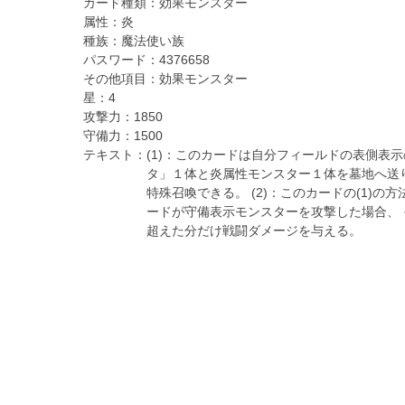
カード種類：
効果モンスター
属性：
炎
種族：
魔法使い族
パスワード：
4376658
その他項目：
効果モンスター
星：
4
攻撃力：
1850
守備力：
1500
テキスト：
(1)：このカードは自分フィールドの表側表示
タ」１体と炎属性モンスター１体を墓地へ送
特殊召喚できる。 (2)：このカードの(1)の
ードが守備表示モンスターを攻撃した場合、
超えた分だけ戦闘ダメージを与える。