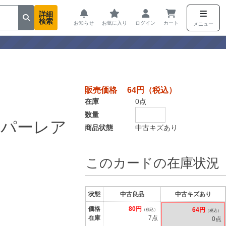
詳細
検索
お知らせ
お気に入り
ログイン
カート
メニュー
販売価格 64円（税込）
在庫
0点
数量
ーパーレア
商品状態
中古キズあり
このカードの在庫状況
状態
中古良品
中古キズあり
価格
80円
64円
（税込）
（税込）
在庫
7点
0点