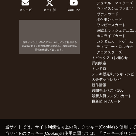
デュエル・マスターズ
ヴァイスシュヴァルツ
メルマガ
カード別
YouTube
ヴァンガード
ポケモンカード
ワンピースカード
遊戯王ラッシュデュエ
ホロライブカード
ガンダムカードゲーム
当サイトでは、GMOグローバルサインが提供する
SSL認証による暗号化通信に対応し、お客様の個人
ディズニー・ロルカナ
情報を保護しております。
クロススターズ
トピックス（お知らせ）
詳細検索
トレドロ
デッキ販売&デッキレシピ
大会デッキレシピ
新作情報
週間売上ベスト100
最新入荷シングルカード
最新値下げカード
当サイトでは、サイト利便性向上の為、クッキー(Cookie)を使用し
当サイトのクッキー(Cookie)の使用に関しては、『
クッキーポリシ