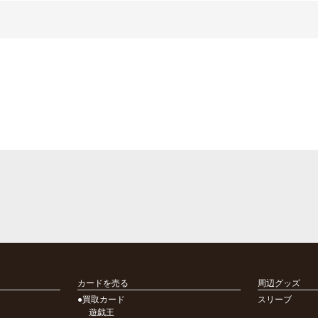
カードを売る
周辺グッズ
●買取カード
スリーブ
遊戯王