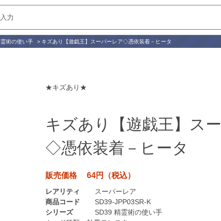
 精霊術の使い手
>
キズあり【遊戯王】スーパーレア◇憑依装着－ヒータ
★キズあり★
キズあり【遊戯王】ス
◇憑依装着－ヒータ
販売価格 64円（税込）
レアリティ
スーパーレア
商品コード
SD39-JPP03SR-K
シリーズ
SD39 精霊術の使い手