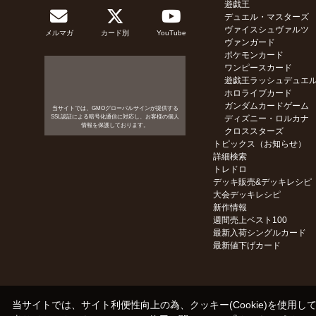
遊戯王
デュエル・マスターズ
ヴァイスシュヴァルツ
メルマガ
カード別
YouTube
ヴァンガード
ポケモンカード
ワンピースカード
遊戯王ラッシュデュエ
ホロライブカード
ガンダムカードゲーム
当サイトでは、GMOグローバルサインが提供する
SSL認証による暗号化通信に対応し、お客様の個人
ディズニー・ロルカナ
情報を保護しております。
クロススターズ
トピックス（お知らせ）
詳細検索
トレドロ
デッキ販売&デッキレシピ
大会デッキレシピ
新作情報
週間売上ベスト100
最新入荷シングルカード
最新値下げカード
当サイトでは、サイト利便性向上の為、クッキー(Cookie)を使用し