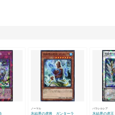
ノーマル
パラレルレア
動
氷結界の虎将 ガンターラ
氷結界の虎王