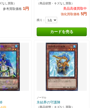
ズなし買取）
（商品状態・キズなし買取）
1円
美品高価買取中
参考買取価格
5円
強化買取価格
残り：
カードを売る
ノーマル
師
氷結界の守護陣
（商品状態・キズなし買取）
⇒5円