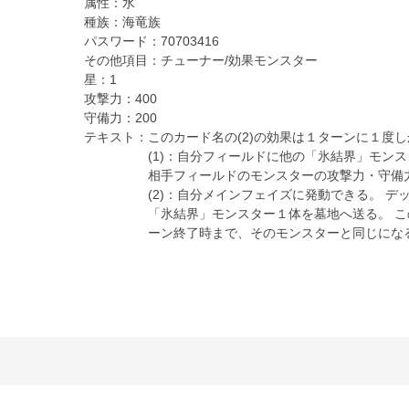
属性：
水
種族：
海竜族
パスワード：
70703416
その他項目：
チューナー/効果モンスター
星：
1
攻撃力：
400
守備力：
200
テキスト：
このカード名の(2)の効果は１ターンに１度
(1)：自分フィールドに他の「氷結界」モン
相手フィールドのモンスターの攻撃力・守備
(2)：自分メインフェイズに発動できる。 デ
「氷結界」モンスター１体を墓地へ送る。 
ーン終了時まで、そのモンスターと同じにな