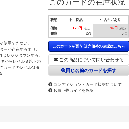
このカードの在庫状況
状態
中古良品
中古キズあり
価格
120円
96円
（税込）
（税込）
在庫
2点
0点
しか使用できない。
このカードを買う 販売価格の確認はこちら
スターが存在する限り、
力は５００ダウンする。
この商品について問い合わせる
ッキからレベル３以下の
このカードのレベルはタ
同じ名前のカードを探す
る。
コンディション・カード状態について
お買い物ガイドをみる