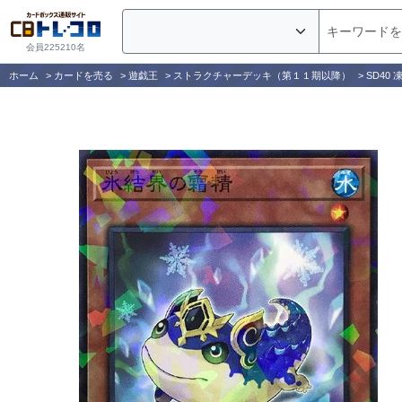
会員225210名
ホーム
>
カードを売る
>
遊戯王
>
ストラクチャーデッキ（第１１期以降）
>
SD40