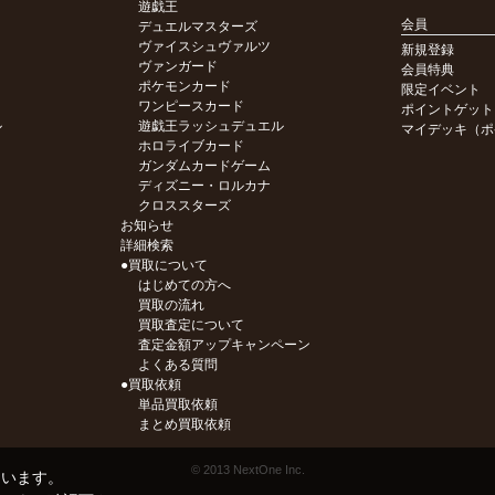
遊戯王
会員
デュエルマスターズ
ヴァイスシュヴァルツ
新規登録
ヴァンガード
会員特典
ポケモンカード
限定イベント
ワンピースカード
ポイントゲット
ル
遊戯王ラッシュデュエル
マイデッキ（ポ
ホロライブカード
ガンダムカードゲーム
ディズニー・ロルカナ
クロススターズ
お知らせ
詳細検索
●買取について
はじめての方へ
買取の流れ
買取査定について
査定金額アップキャンペーン
よくある質問
●買取依頼
単品買取依頼
まとめ買取依頼
© 2013 NextOne Inc.
ています。