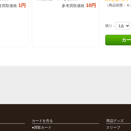
1円
10円
（商品状態・キ
考買取価格
参考買取価格
残り：
カー
カードを売る
周辺グッズ
●買取カード
スリーブ