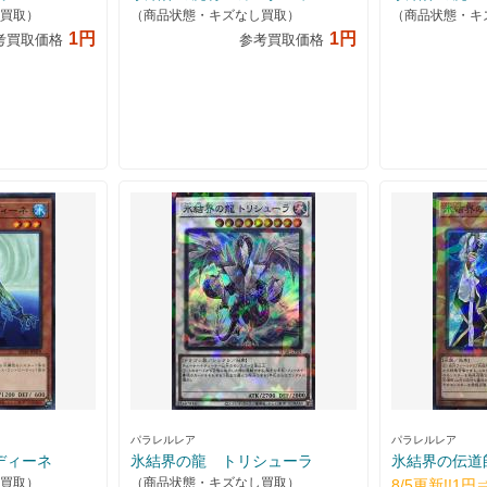
買取）
（商品状態・キズなし買取）
（商品状態・キ
1円
1円
考買取価格
参考買取価格
パラレルレア
パラレルレア
ディーネ
氷結界の龍 トリシューラ
氷結界の伝道
買取）
（商品状態・キズなし買取）
8/5更新!!1円