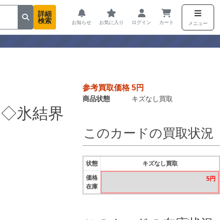
詳細
検索
お知らせ
お気に入り
ログイン
カート
メニュー
参考買取価格 5円
商品状態
キズなし買取
◇氷結界
このカードの買取状況
状態
キズなし買取
価格
5円
在庫