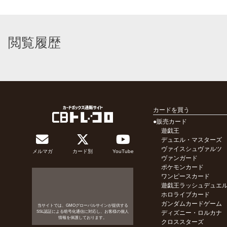
閲覧履歴
カードを買う
●販売カード
遊戯王
デュエル・マスターズ
ヴァイスシュヴァルツ
メルマガ
カード別
YouTube
ヴァンガード
ポケモンカード
ワンピースカード
遊戯王ラッシュデュエ
ホロライブカード
ガンダムカードゲーム
当サイトでは、GMOグローバルサインが提供する
SSL認証による暗号化通信に対応し、お客様の個人
ディズニー・ロルカナ
情報を保護しております。
クロススターズ