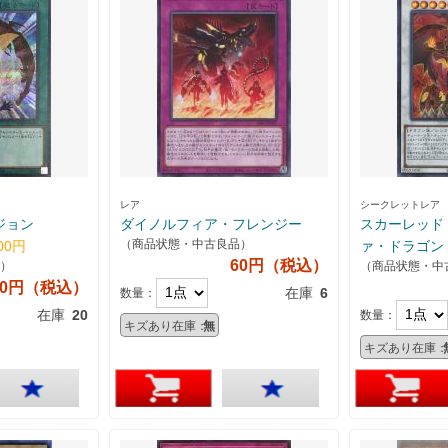
レア
シークレットレア
ジョン
ダイノルフィア・フレンジー
スカーレッド
（商品状態・中古良品）
00円
ァ・ドラゴン
60円（税込）
）
（商品状態・中
00円（税込）
在庫
6
数量：
在庫
20
数量：
キズあり在庫：
無
キズあり在庫：