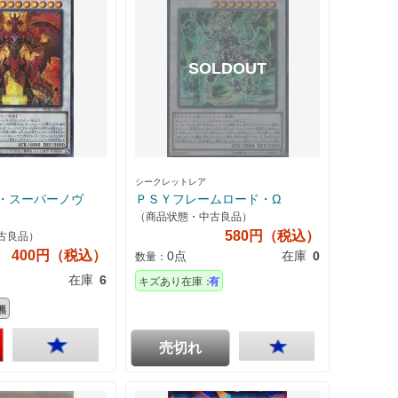
シークレットレア
・スーパーノヴ
ＰＳＹフレームロード・Ω
（商品状態・中古良品）
580円（税込）
古良品）
400円（税込）
0点
在庫
0
数量：
在庫
6
キズあり在庫：
有
無
売切れ