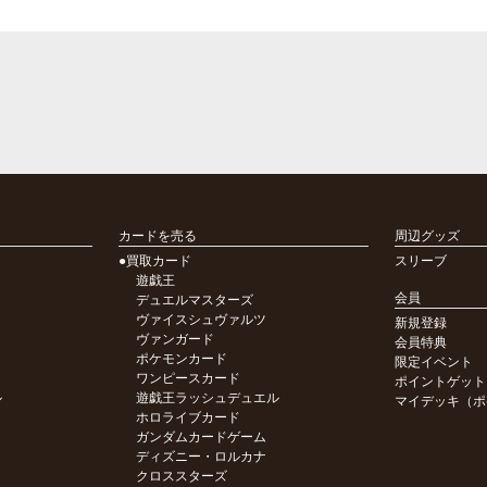
カードを売る
周辺グッズ
●買取カード
スリーブ
遊戯王
会員
デュエルマスターズ
ヴァイスシュヴァルツ
新規登録
ヴァンガード
会員特典
ポケモンカード
限定イベント
ワンピースカード
ポイントゲット
ル
遊戯王ラッシュデュエル
マイデッキ（ポ
ホロライブカード
ガンダムカードゲーム
ディズニー・ロルカナ
クロススターズ