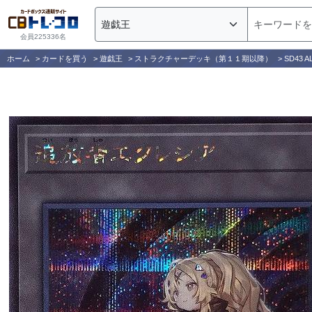
会員225336名
ホーム
>
カードを買う
>
遊戯王
>
ストラクチャーデッキ（第１１期以降）
>
SD43 A