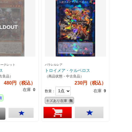
シークレット
パラレルレア
ス
トロイメア・ケルベロス
古良品）
（商品状態・中古良品）
480円（税込）
230円（税込）
在庫
0
在庫
9
数量：
有
キズあり在庫：
無