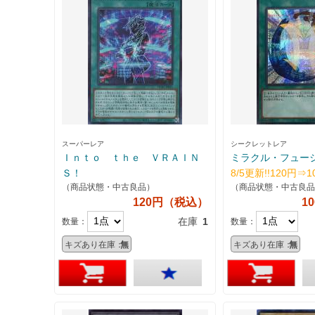
スーパーレア
シークレットレア
Ｉｎｔｏ ｔｈｅ ＶＲＡＩＮ
ミラクル・フュー
Ｓ！
8/5更新!!120円⇒1
（商品状態・中古良品）
（商品状態・中古良品
120円（税込）
1
在庫
1
数量：
数量：
キズあり在庫：
無
キズあり在庫：
無