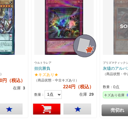
ウルトラレア
プリズマティック
拮抗勝負
灰燼のアルバ
）
（商品状態・中
★キズあり★
20円（税込）
（商品状態・中古キズあり）
224円（税込）
0点
数量：
在庫
3
在庫
29
数量：
キズあり在庫：
売切れ