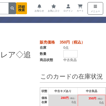
詳細
検索
お知らせ
お気に入り
ログイン
カート
メニュー
販売価格 350円（税込）
在庫
0点
トレア◇追
数量
商品状態
中古良品
このカードの在庫状況
状態
中古キズあり
中古良品
価格
280円
350円
（税込）
（税込）
在庫
0点
0点