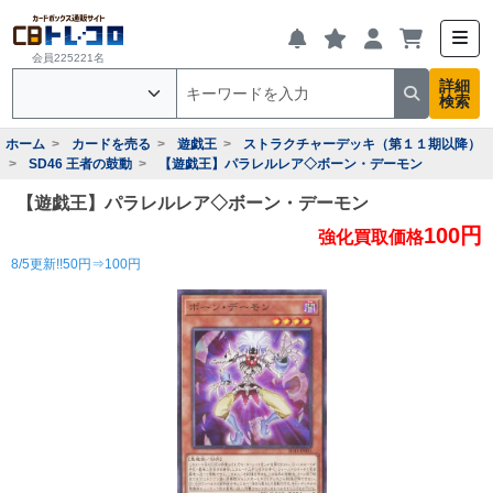
会員225221名
詳細
検索
ホーム
カードを売る
遊戯王
ストラクチャーデッキ（第１１期以降）
SD46 王者の鼓動
【遊戯王】パラレルレア◇ボーン・デーモン
【遊戯王】パラレルレア◇ボーン・デーモン
100円
強化買取価格
8/5更新!!50円⇒100円