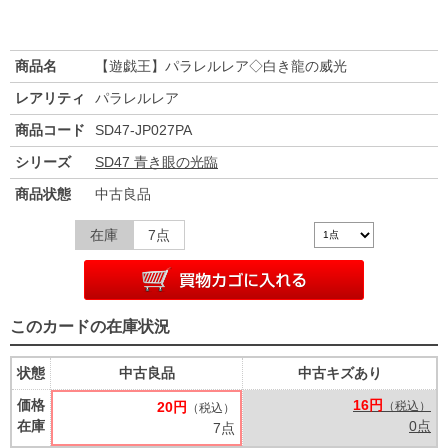
商品名
【遊戯王】パラレルレア◇白き龍の威光
レアリティ
パラレルレア
商品コード
SD47-JP027PA
シリーズ
SD47 青き眼の光臨
商品状態
中古良品
在庫
7点
このカードの在庫状況
状態
中古良品
中古キズあり
価格
16円
20円
（税込）
（税込）
在庫
0点
7点