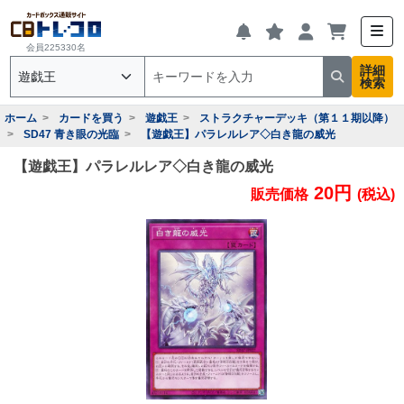
会員225330名
詳細
検索
ホーム
カードを買う
遊戯王
ストラクチャーデッキ（第１１期以降）
SD47 青き眼の光臨
【遊戯王】パラレルレア◇白き龍の威光
【遊戯王】パラレルレア◇白き龍の威光
20円
販売価格
(税込)