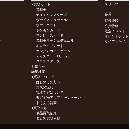
●買取カード
スリーブ
遊戯王
会員
デュエルマスターズ
ヴァイスシュヴァルツ
新規登録
ヴァンガード
会員特典
ポケモンカード
限定イベント
ワンピースカード
ポイントゲット
ル
遊戯王ラッシュデュエル
マイデッキ（ポ
ホロライブカード
ガンダムカードゲーム
ディズニー・ロルカナ
クロススターズ
お知らせ
詳細検索
●買取について
はじめての方へ
買取の流れ
買取査定について
査定金額アップキャンペーン
よくある質問
●買取依頼
単品買取依頼
まとめ買取依頼