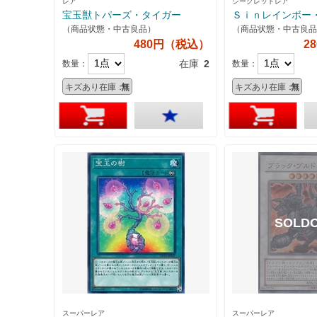
レア
シークレットレア
宝玉獣トパーズ・タイガー
Ｓｉｎレインボー
（商品状態・中古良品）
（商品状態・中古良品
480円（税込）
2
在庫
2
数量：
数量：
キズあり在庫：
無
キズあり在庫：
無
スーパーレア
スーパーレア