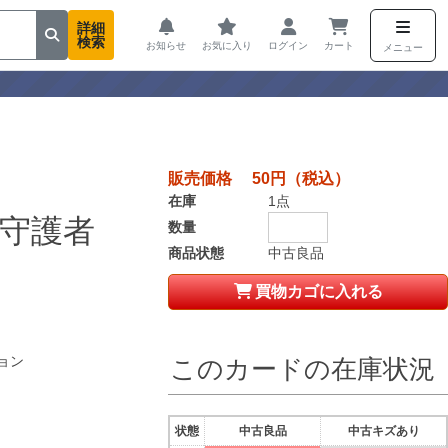
詳細
検索
お知らせ
お気に入り
ログイン
カート
メニュー
販売価格 50円（税込）
在庫
1点
守護者
数量
商品状態
中古良品
買物カゴに入れる
ョン
このカードの在庫状況
状態
中古良品
中古キズあり