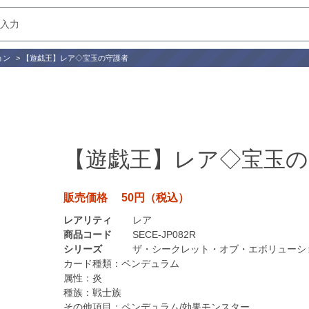
ョン
>
【遊戯王】レア◇宝玉の守護者
【遊戯王】レア◇宝玉の
販売価格 50円（税込）
レアリティ
レア
商品コード
SECE-JP082R
シリーズ
ザ・シークレット・オブ・エボリューシ
カード種類：
ペンデュラム
属性：
炎
種族：
戦士族
その他項目：
ペンデュラム/効果モンスター