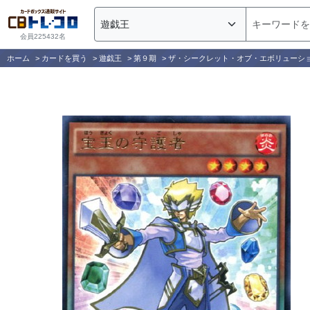
会員225432名
ホーム
>
カードを買う
>
遊戯王
>
第９期
>
ザ・シークレット・オブ・エボリューシ