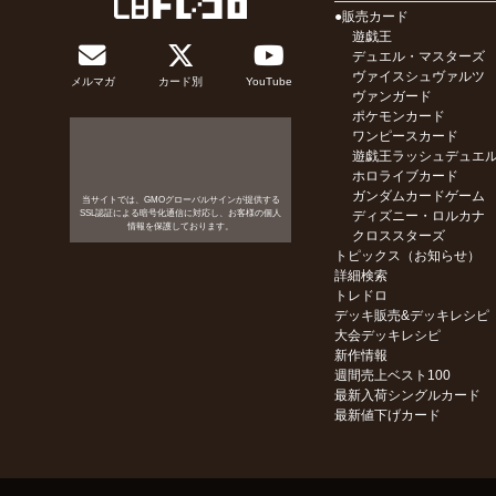
●販売カード
遊戯王
デュエル・マスターズ
ヴァイスシュヴァルツ
メルマガ
カード別
YouTube
ヴァンガード
ポケモンカード
ワンピースカード
遊戯王ラッシュデュエ
ホロライブカード
ガンダムカードゲーム
当サイトでは、GMOグローバルサインが提供する
SSL認証による暗号化通信に対応し、お客様の個人
ディズニー・ロルカナ
情報を保護しております。
クロススターズ
トピックス（お知らせ）
詳細検索
トレドロ
デッキ販売&デッキレシピ
大会デッキレシピ
新作情報
週間売上ベスト100
最新入荷シングルカード
最新値下げカード