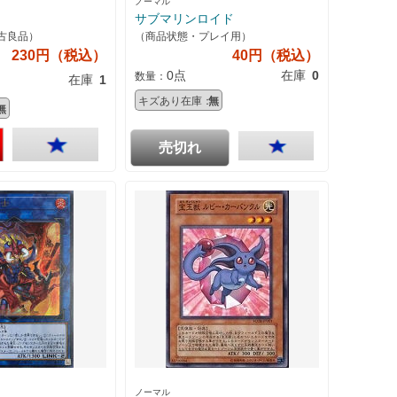
ノーマル
サブマリンロイド
古良品）
（商品状態・プレイ用）
230円（税込）
40円（税込）
0点
在庫
0
数量：
在庫
1
キズあり在庫：
無
無
売切れ
ノーマル