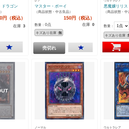
レア
ウルトラレア
・ドラゴン
マスター・ボーイ
悪魔嬢リリス
）
（商品状態・中古良品）
（商品状態・中
80円（税込）
150円（税込）
0点
在庫
0
数量：
在庫
3
数量：
キズあり在庫：
無
キズあり在庫：
売切れ
ノーマル
ウルトラレア