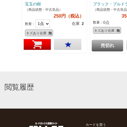
宝玉の樹
ブラック・ブルド
（商品状態・中古良品）
（商品状態・中古良品
250円（税込）
3
0点
数量：
在庫
2
数量：
キズあり在庫：
無
キズあり在庫：
無
売切れ
閲覧履歴
カードを買う