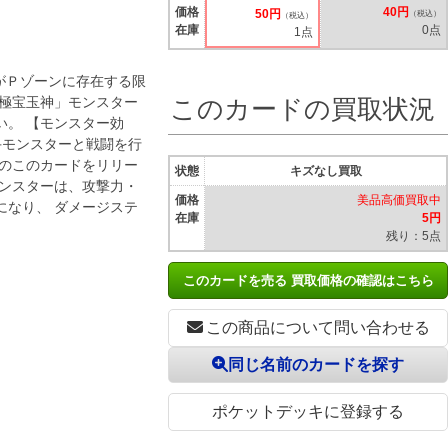
価格
40円
50円
（税込）
（税込）
在庫
0点
1点
ドがＰゾーンに存在する限
究極宝玉神」モンスター
このカードの買取状況
い。 【モンスター効
手モンスターと戦闘を行
ドのこのカードをリリー
状態
キズなし買取
モンスターは、攻撃力・
価格
美品高価買取中
になり、 ダメージステ
在庫
5円
残り：5点
このカードを売る 買取価格の確認はこちら
この商品について問い合わせる
同じ名前のカードを探す
ポケットデッキに登録する