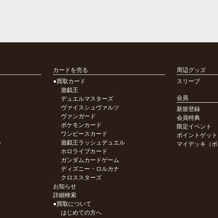
カードを売る
周辺グッズ
●買取カード
スリーブ
遊戯王
会員
デュエルマスターズ
ヴァイスシュヴァルツ
新規登録
ヴァンガード
会員特典
ポケモンカード
限定イベント
ワンピースカード
ポイントゲット
ル
遊戯王ラッシュデュエル
マイデッキ（ポ
ホロライブカード
ガンダムカードゲーム
ディズニー・ロルカナ
クロススターズ
お知らせ
詳細検索
●買取について
はじめての方へ