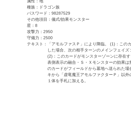
属性：
地
種族：
ドラゴン族
パスワード：
98287529
その他項目：
儀式/効果モンスター
星：
8
攻撃力：
2950
守備力：
2500
テキスト：
「アモルファスＰ」により降臨。 (1)：この
した場合、次の相手ターンのメインフェイズ
(2)：このカードがモンスターゾーンに存在
表側表示の融合・Ｓ・Ｘモンスターの効果は無効
のカードがフィールドから墓地へ送られた場
キから「虚竜魔王アモルファクターＰ」以外
１体を手札に加える。