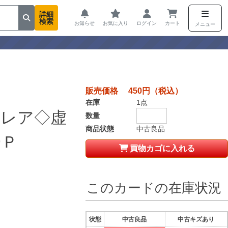
詳細
検索
お知らせ
お気に入り
ログイン
カート
メニュー
販売価格 450円（税込）
在庫
1点
トレア◇虚
数量
商品状態
中古良品
ーＰ
買物カゴに入れる
このカードの在庫状況
状態
中古良品
中古キズあり