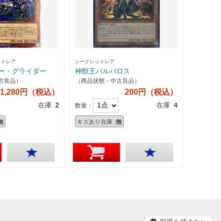
ットレア
シークレットレア
ー・グライダー
神獣王バルバロス
古良品）
（商品状態・中古良品）
1,280円（税込）
200円（税込）
在庫
2
在庫
4
数量：
無
キズあり在庫：
無