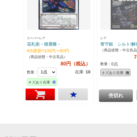
スーパーレア
レア
花札衛－猪鹿蝶－
青守銀 シルト/解
（商品状態・中古良品
8/5更新!!100円⇒80円
（商品状態・中古良品）
80円（税込）
0点
数量：
在庫
10
数量：
キズあり在庫：
無
キズあり在庫：
有
売切れ