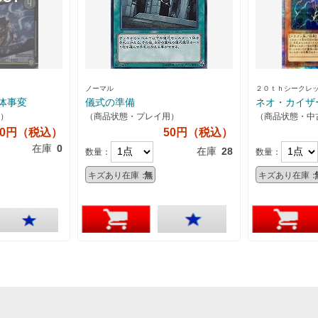
ノーマル
２０ｔｈシークレ
体事変
儀式の準備
ネオ・カイザ
）
（商品状態・プレイ用）
（商品状態・中
70円（税込）
50円（税込）
在庫
0
在庫
28
数量：
数量：
キズあり在庫：
無
キズあり在庫：