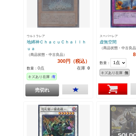
ウルトラレア
スーパーレア
地縛神ＣｈａｃｕＣｈａｌｌｈ
虚無空間
（商品状態・中古良品
ｕａ
（商品状態・中古良品）
300円（税込）
数量：
0点
在庫
0
数量：
キズあり在庫：
無
キズあり在庫：
有
売切れ