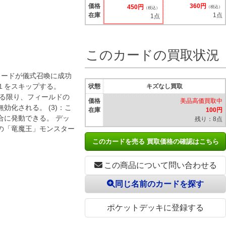
価格
360円
450円
（税込）
（税込）
在庫
1点
1点
このカードの買取状況
カードが儀式召喚に成功
１をスキップする。
状態
キズなし買取
する限り、フィールドの
価格
美品高価買取中
化される。 (3)：こ
在庫
100円
合に発動できる。 デッ
残り：8点
の「竜魔王」モンスター
このカードを売る 買取価格の確認はこちら
この商品について問い合わせる
同じ名前のカードを探す
ポケットデッキに登録する