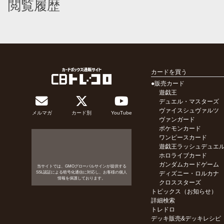
閲覧履歴
カードを買う
●販売カード
遊戯王
デュエル・マスターズ
ヴァイスシュヴァルツ
メルマガ
カード別
YouTube
ヴァンガード
ポケモンカード
ワンピースカード
遊戯王ラッシュデュエ
ホロライブカード
ガンダムカードゲーム
当サイトでは、GMOグローバルサインが提供する
SSL認証による暗号化通信に対応し、お客様の個人
ディズニー・ロルカナ
情報を保護しております。
クロススターズ
トピックス（お知らせ）
詳細検索
トレドロ
デッキ販売&デッキレシピ