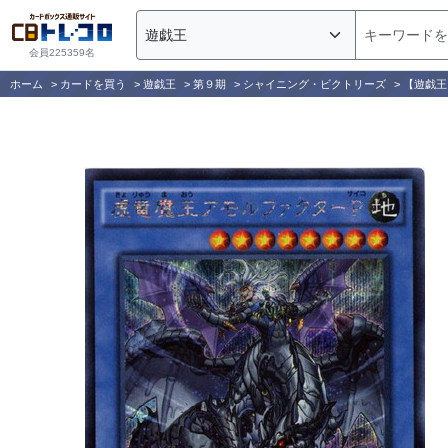
会員225359名
ホーム
>
カードを買う
>
遊戯王
>
第９期
>
シャイニング・ビクトリーズ
>
【遊戯王