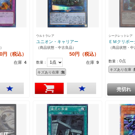
ウルトラレア
シークレットレア
ユニオン・キャリアー
ＥＭクリボー
）
（商品状態・中古良品）
（商品状態・中
80円（税込）
50円（税込）
0点
数量：
在庫
4
在庫
9
数量：
キズあり在庫：
キズあり在庫：
無
売切れ