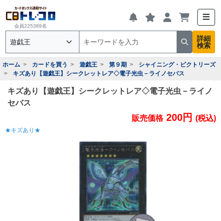
会員225389名
詳細
検索
ホーム
カードを買う
遊戯王
第９期
シャイニング・ビクトリーズ
キズあり【遊戯王】シークレットレア◇電子光虫－ライノセバス
キズあり【遊戯王】シークレットレア◇電子光虫－ライノ
セバス
200円
販売価格
(税込)
★キズあり★