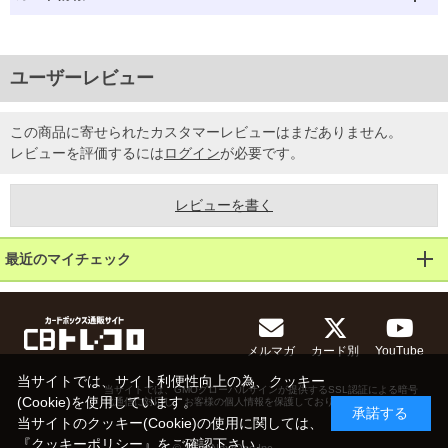
ユーザーレビュー
この商品に寄せられたカスタマーレビューはまだありません。
レビューを評価するには
ログイン
が必要です。
レビューを書く
最近のマイチェック
メルマガ
カード別
YouTube
当サイトでは、サイト利便性向上の為、クッキー
当サイトでは、GMOグローバルサインが提供するSSL認証による暗号
(Cookie)を使用しています。
化通信に対応し、お客様の個人情報を保護しております。
承諾する
当サイトのクッキー(Cookie)の使用に関しては、
『
クッキーポリシー
』をご確認下さい。
© 2013 NextOne Inc.