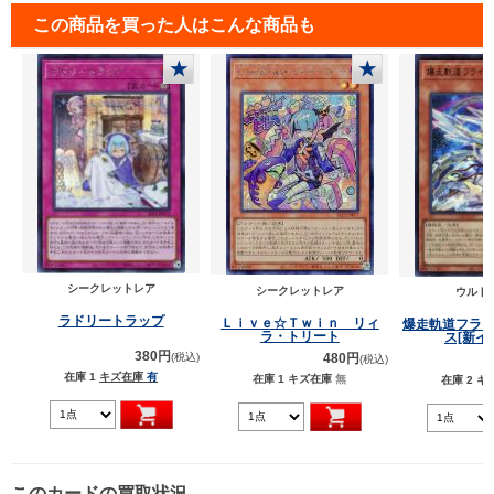
この商品を買った人はこんな商品も
★
★
シークレットレア
シークレットレア
ウルト
ラドリートラップ
Ｌｉｖｅ☆Ｔｗｉｎ リィ
爆走軌道フラ
ラ・トリート
ス[新イ
380円
480円
(税込)
(税込)
在庫 1
キズ在庫
有
在庫 1
キズ在庫
無
在庫 2
キ
このカードの買取状況