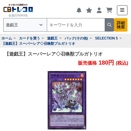
会員225083名
詳細
検索
ホーム
カードを買う
遊戯王
パック(その他)
SELECTION 5
【遊戯王】スーパーレア◇召喚獣プルガトリオ
【遊戯王】スーパーレア◇召喚獣プルガトリオ
180円
販売価格
(税込)