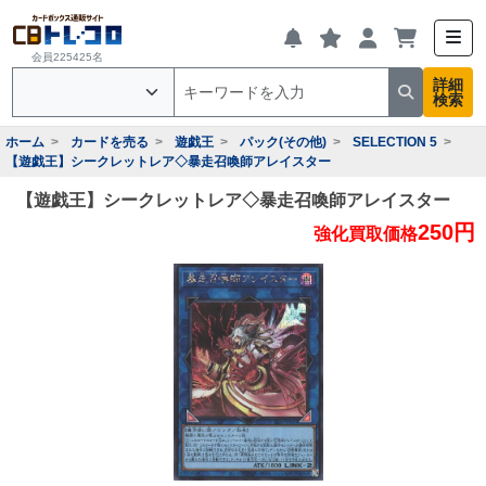
会員225425名
詳細
検索
ホーム
カードを売る
遊戯王
パック(その他)
SELECTION 5
【遊戯王】シークレットレア◇暴走召喚師アレイスター
【遊戯王】シークレットレア◇暴走召喚師アレイスター
250円
強化買取価格