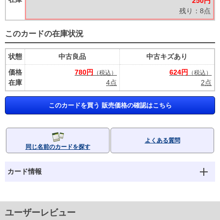
250円
残り：8点
このカードの在庫状況
状態
中古良品
中古キズあり
価格
780円
624円
（税込）
（税込）
在庫
4点
2点
このカードを買う 販売価格の確認はこちら
よくある質問
同じ名前のカードを探す
カード情報
ユーザーレビュー