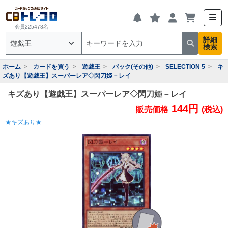
会員225478名
詳細
検索
ホーム
カードを買う
遊戯王
パック(その他)
SELECTION 5
キ
ズあり【遊戯王】スーパーレア◇閃刀姫－レイ
キズあり【遊戯王】スーパーレア◇閃刀姫－レイ
144円
販売価格
(税込)
★キズあり★