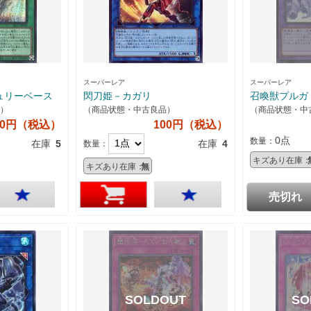
スーパーレア
スーパーレア
ュリーベース
閃刀姫－カガリ
召喚獣プルガ
）
（商品状態・中古良品）
（商品状態・中
00円（税込）
100円（税込）
0点
数量：
在庫
5
在庫
4
数量：
キズあり在庫：
キズあり在庫：
無
売切れ