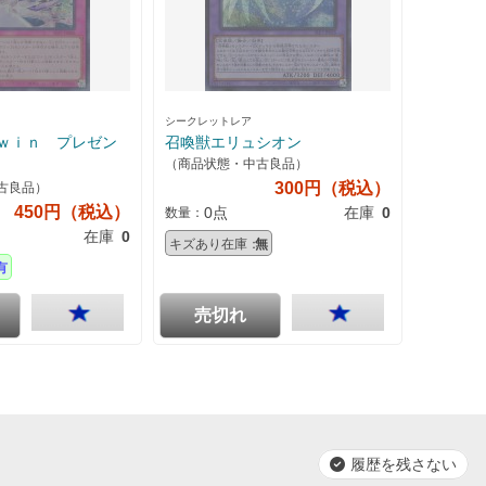
シークレットレア
ｗｉｎ プレゼン
召喚獣エリュシオン
（商品状態・中古良品）
300円（税込）
古良品）
450円（税込）
0点
在庫
0
数量：
在庫
0
キズあり在庫：
無
有
売切れ
履歴を残さない