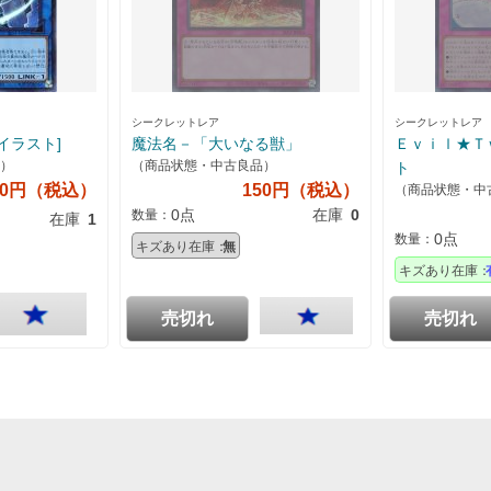
シークレットレア
シークレットレア
イラスト]
魔法名－「大いなる獣」
Ｅｖｉｌ★Ｔ
）
（商品状態・中古良品）
ト
20円（税込）
150円（税込）
（商品状態・中
0点
在庫
0
数量：
在庫
1
0点
数量：
キズあり在庫：
無
キズあり在庫：
売切れ
売切れ