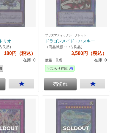
プリズマティックシークレット
トリオ
ドラゴンメイド・ハスキー
古良品）
（商品状態・中古良品）
180円（税込）
3,580円（税込）
在庫
0
0点
在庫
0
数量：
無
キズあり在庫：
有
売切れ