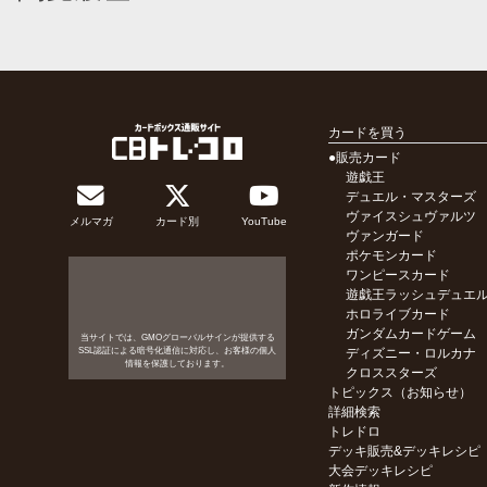
カードを買う
●販売カード
遊戯王
デュエル・マスターズ
ヴァイスシュヴァルツ
メルマガ
カード別
YouTube
ヴァンガード
ポケモンカード
ワンピースカード
遊戯王ラッシュデュエ
ホロライブカード
ガンダムカードゲーム
当サイトでは、GMOグローバルサインが提供する
SSL認証による暗号化通信に対応し、お客様の個人
ディズニー・ロルカナ
情報を保護しております。
クロススターズ
トピックス（お知らせ）
詳細検索
トレドロ
デッキ販売&デッキレシピ
大会デッキレシピ