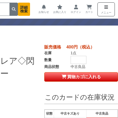
詳細
検索
お知らせ
お気に入り
ログイン
カート
メニュー
販売価格 400円（税込）
在庫
1点
トレア◇閃
数量
商品状態
中古良品
ナー
買物カゴに入れる
このカードの在庫状況
状態
中古キズあり
中古良品