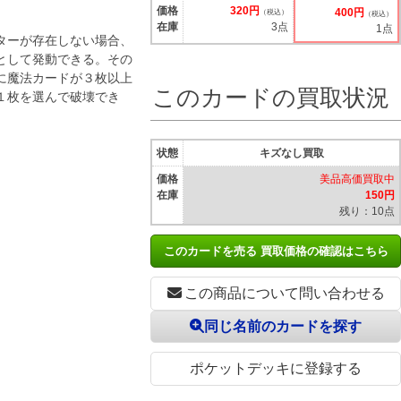
価格
320円
400円
（税込）
（税込）
在庫
3点
1点
ターが存在しない場合、
として発動できる。その
に魔法カードが３枚以上
このカードの買取状況
１枚を選んで破壊でき
状態
キズなし買取
価格
美品高価買取中
在庫
150円
残り：10点
このカードを売る 買取価格の確認はこちら
この商品について問い合わせる
同じ名前のカードを探す
ポケットデッキに登録する