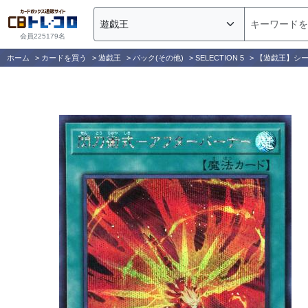
会員225179名
ホーム
>
カードを買う
>
遊戯王
>
パック(その他)
>
SELECTION 5
>
【遊戯王】シ