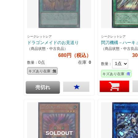
シークレットレア
シークレットレア
ドラゴンメイドのお見送り
閃刀機構－ハーキ
（商品状態・中古良品）
（商品状態・中古良品
680円（税込）
3
0点
在庫
0
数量：
数量：
キズあり在庫：
無
キズあり在庫：
有
売切れ