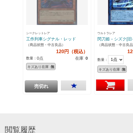
シークレットレア
ウルトラレア
工作列車シグナル・レッド
閃刀姫－シズク[旧
（商品状態・中古良品）
（商品状態・中古良品
120円（税込）
1
0点
在庫
0
数量：
数量：
キズあり在庫：
無
キズあり在庫：
無
売切れ
閲覧履歴