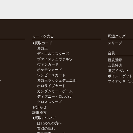
カードを売る
周辺グッズ
●買取カード
スリーブ
遊戯王
会員
デュエルマスターズ
ヴァイスシュヴァルツ
新規登録
ヴァンガード
会員特典
ポケモンカード
限定イベント
ワンピースカード
ポイントゲット
ル
遊戯王ラッシュデュエル
マイデッキ（ポ
ホロライブカード
ガンダムカードゲーム
ディズニー・ロルカナ
クロススターズ
お知らせ
詳細検索
●買取について
はじめての方へ
買取の流れ