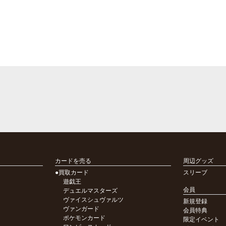
カードを売る
周辺グッズ
●買取カード
スリーブ
遊戯王
会員
デュエルマスターズ
ヴァイスシュヴァルツ
新規登録
ヴァンガード
会員特典
ポケモンカード
限定イベント