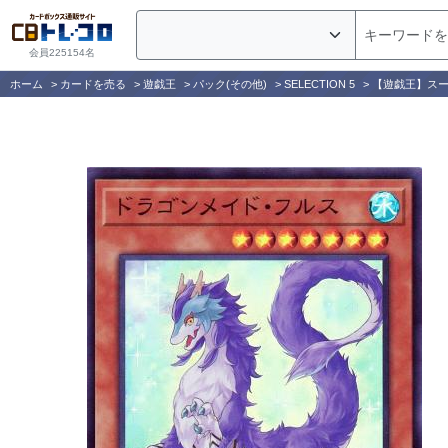
会員225154名
ホーム
>
カードを売る
>
遊戯王
>
パック(その他)
>
SELECTION 5
>
【遊戯王】ス