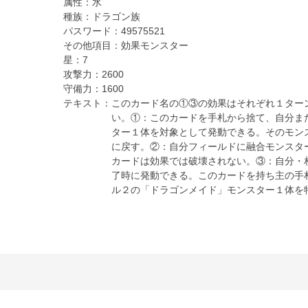
属性：
水
種族：
ドラゴン族
パスワード：
49575521
その他項目：
効果モンスター
星：
7
攻撃力：
2600
守備力：
1600
テキスト：
このカード名の①③の効果はそれぞれ１ター
い。①：このカードを手札から捨て、自分ま
ター１体を対象として発動できる。そのモン
に戻す。②：自分フィールドに融合モンスタ
カードは効果では破壊されない。③：自分・
了時に発動できる。このカードを持ち主の手
ル２の「ドラゴンメイド」モンスター１体を