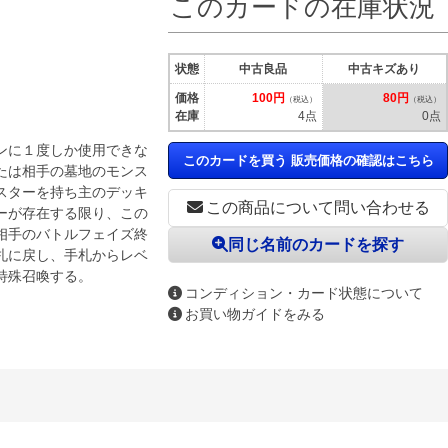
このカードの在庫状況
状態
中古良品
中古キズあり
価格
100円
80円
（税込）
（税込）
在庫
4点
0点
ンに１度しか使用できな
このカードを買う 販売価格の確認はこちら
たは相手の墓地のモンス
スターを持ち主のデッキ
この商品について問い合わせる
ーが存在する限り、この
相手のバトルフェイズ終
同じ名前のカードを探す
札に戻し、手札からレベ
特殊召喚する。
コンディション・カード状態について
お買い物ガイドをみる