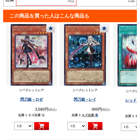
3点
この商品を買った人はこんな商品も
★
★
シークレットレア
シークレットレア
シークレ
閃刀姫－ロゼ
閃刀姫－レイ
レッド
3,580円
400円
(税込)
(税込)
在庫 1
キズ在庫
無
在庫 3
キズ在庫
有
在庫 2
キ