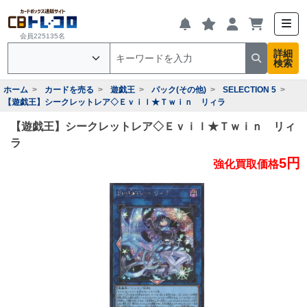
会員225135名
詳細
検索
ホーム
カードを売る
遊戯王
パック(その他)
SELECTION 5
【遊戯王】シークレットレア◇Ｅｖｉｌ★Ｔｗｉｎ リィラ
【遊戯王】シークレットレア◇Ｅｖｉｌ★Ｔｗｉｎ リィ
ラ
5円
強化買取価格