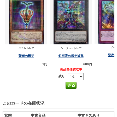
ノー
パラレルレア
シークレットレア
聖夜
聖種の影芽
銀河眼の極光波竜
1円
600円
美品高価買取中
残り
このカードの在庫状況
状態
中古良品
中古キズあり