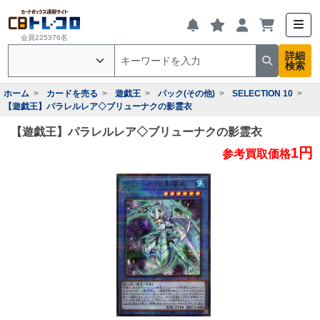
会員225376名
詳細
検索
ホーム
カードを売る
遊戯王
パック(その他)
SELECTION 10
【遊戯王】パラレルレア◇ブリューナクの影霊衣
【遊戯王】パラレルレア◇ブリューナクの影霊衣
1円
参考買取価格