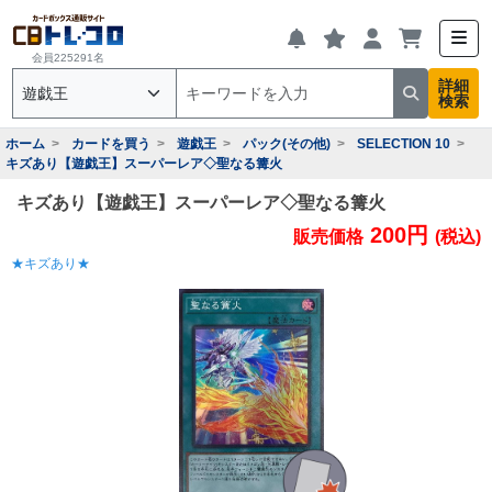
会員225291名
詳細
検索
ホーム
カードを買う
遊戯王
パック(その他)
SELECTION 10
キズあり【遊戯王】スーパーレア◇聖なる篝火
キズあり【遊戯王】スーパーレア◇聖なる篝火
200円
販売価格
(税込)
★キズあり★