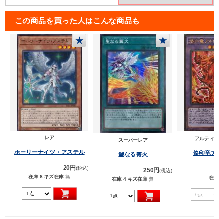
この商品を買った人はこんな商品も
★
★
レア
アルティメ
スーパーレア
ホーリーナイツ・アステル
烙印竜ア
聖なる篝火
20円
(税込)
250円
(税込)
在庫 8
キズ在庫
無
在庫
在庫 4
キズ在庫
無