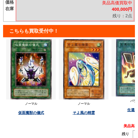
価格
美品高価買取中
在庫
400,000円
残り：2点
こちらも買取受付中！
パラ
ノーマル
ノーマル
生還
仮面魔獣の儀式
そよ風の精霊
美品高
残り