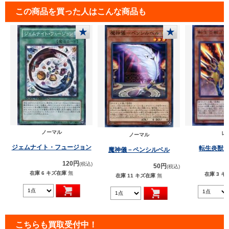
この商品を買った人はこんな商品も
★
★
ノーマル
レ
ノーマル
ジェムナイト・フュージョン
転生炎獣
魔神儀－ペンシルベル
120円
(税込)
50円
(税込)
在庫 6
キズ在庫
無
在庫 3
キ
在庫 11
キズ在庫
無
こちらも買取受付中！