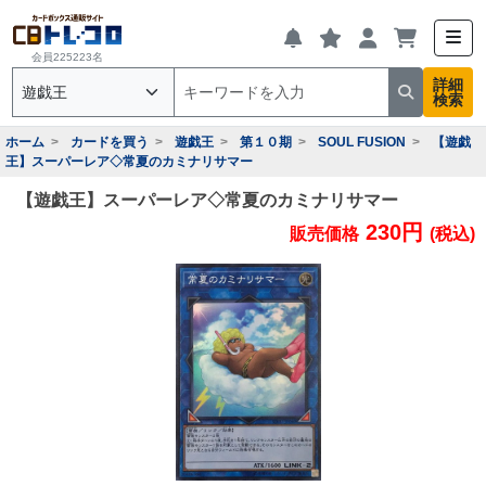
会員225223名
詳細
検索
ホーム
カードを買う
遊戯王
第１０期
SOUL FUSION
【遊戯
王】スーパーレア◇常夏のカミナリサマー
【遊戯王】スーパーレア◇常夏のカミナリサマー
230円
販売価格
(税込)