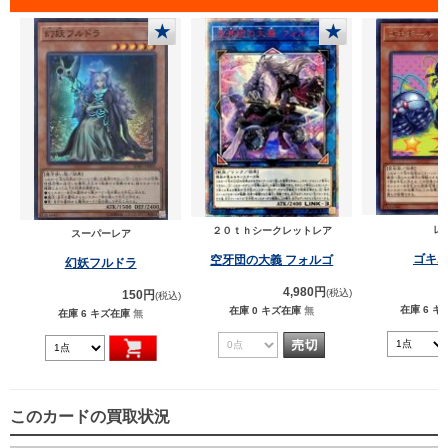
★
★
レ
２０ｔｈシークレットレア
スーパーレア
ゴキ
空牙団の大義 フォルゴ
幻妖フルドラ
4,980円
(税込)
150円
(税込)
在庫 6
キ
在庫 0
キズ在庫
無
在庫 6
キズ在庫
無
このカードの買取状況