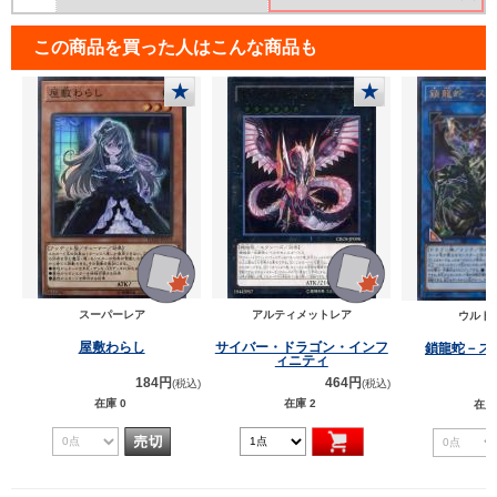
この商品を買った人はこんな商品も
★
★
スーパーレア
アルティメットレア
ウルト
屋敷わらし
サイバー・ドラゴン・インフ
鎖龍蛇－ス
ィニティ
184円
464円
(税込)
(税込)
在庫 0
在庫 2
在庫