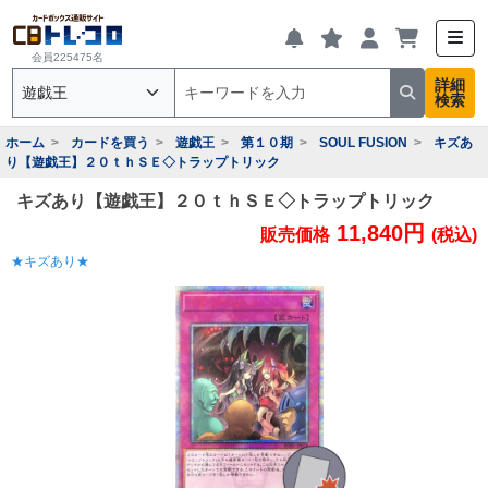
会員225475名
詳細
検索
ホーム
カードを買う
遊戯王
第１０期
SOUL FUSION
キズあ
り【遊戯王】２０ｔｈＳＥ◇トラップトリック
キズあり【遊戯王】２０ｔｈＳＥ◇トラップトリック
11,840円
販売価格
(税込)
★キズあり★