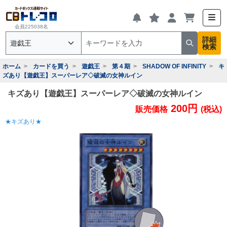
会員225038名
詳細
検索
ホーム
カードを買う
遊戯王
第４期
SHADOW OF INFINITY
キ
ズあり【遊戯王】スーパーレア◇破滅の女神ルイン
キズあり【遊戯王】スーパーレア◇破滅の女神ルイン
200円
販売価格
(税込)
★キズあり★