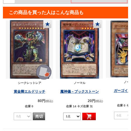
この商品を買った人はこんな商品も
★
★
ノー
シークレットレア
ノーマル
ガーゴイ
黄金卿エルドリッチ
魔神儀－ブックストーン
80円
20円
(税込)
(税込)
在庫 0
キ
在庫 0
在庫 14
キズ在庫
無