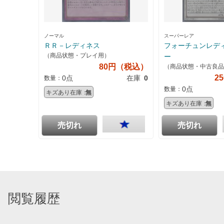
ノーマル
スーパーレア
ＲＲ－レディネス
フォーチュンレデ
（商品状態・プレイ用）
ー
80円（税込）
（商品状態・中古良品
2
0点
在庫
0
数量：
0点
数量：
キズあり在庫：
無
キズあり在庫：
無
売切れ
売切れ
閲覧履歴