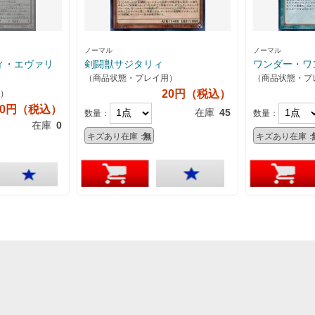
ノーマル
ノーマル
ィ・エヴァリ
剣闘獣サジタリィ
ワンダー・ワ
（商品状態・プレイ用）
（商品状態・プ
20円（税込）
）
50円（税込）
在庫
45
数量：
数量：
在庫
0
キズあり在庫：
無
キズあり在庫：