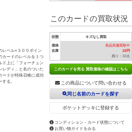
このカードの買取状況
状態
キズなし買取
価格
美品高価買取中
のレベル×３００ポイン
在庫
10円
残り：10点
のカードのレベルを１つ
ルド上に「フォーチュン
ンレディ」と名のついた
このカードを売る 買取価格の確認はこちら
カードが特殊召喚に成功
ーする。
この商品について問い合わせる
同じ名前のカードを探す
ポケットデッキに登録する
コンディション・カード状態について
お買い物ガイドをみる