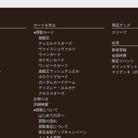
カードを売る
周辺グッズ
●買取カード
スリーブ
遊戯王
会員
デュエルマスターズ
ヴァイスシュヴァルツ
新規登録
ヴァンガード
会員特典
ポケモンカード
限定イベント
ワンピースカード
ポイントゲット
ル
遊戯王ラッシュデュエル
マイデッキ（ポ
ホロライブカード
ガンダムカードゲーム
ディズニー・ロルカナ
クロススターズ
お知らせ
詳細検索
●買取について
はじめての方へ
買取の流れ
買取査定について
査定金額アップキャンペーン
よくある質問