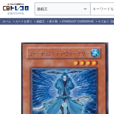
会員225345名
ホーム
>
カードを買う
>
遊戯王
>
第６期
>
STARDUST OVERDRIVE
>
キズあり【