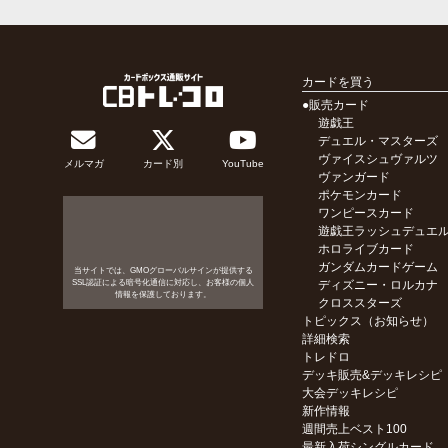
カードを買う
●販売カード
遊戯王
デュエル・マスターズ
ヴァイスシュヴァルツ
メルマガ
カード別
YouTube
ヴァンガード
ポケモンカード
ワンピースカード
遊戯王ラッシュデュエ
ホロライブカード
ガンダムカードゲーム
当サイトでは、GMOグローバルサインが提供する
SSL認証による暗号化通信に対応し、お客様の個人
ディズニー・ロルカナ
情報を保護しております。
クロススターズ
トピックス（お知らせ）
詳細検索
トレドロ
デッキ販売&デッキレシピ
大会デッキレシピ
新作情報
週間売上ベスト100
最新入荷シングルカード