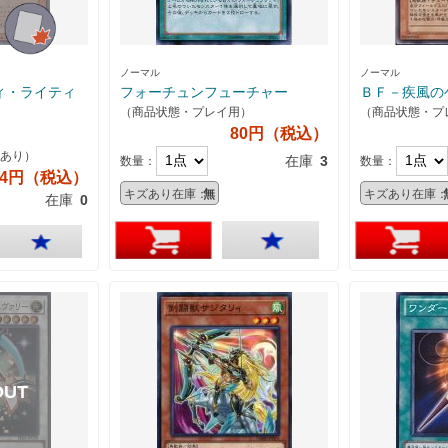
ノーマル
ノーマル
ィ・ライティ
フォーチュンフューチャー
ＢＦ－疾風の
（商品状態・プレイ用）
（商品状態・プ
80円（税込）
あり）
在庫
3
数量：
数量：
44円（税込）
キズあり在庫：
無
キズあり在庫：
在庫
0