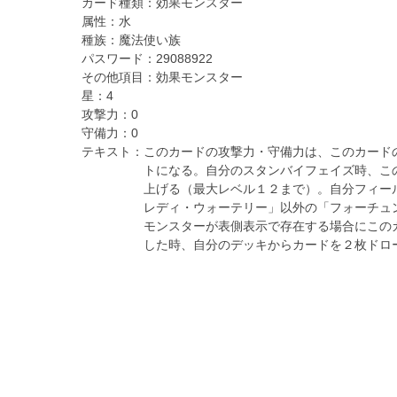
カード種類：
効果モンスター
属性：
水
種族：
魔法使い族
パスワード：
29088922
その他項目：
効果モンスター
星：
4
攻撃力：
0
守備力：
0
テキスト：
このカードの攻撃力・守備力は、このカード
トになる。自分のスタンバイフェイズ時、こ
上げる（最大レベル１２まで）。自分フィー
レディ・ウォーテリー」以外の「フォーチュ
モンスターが表側表示で存在する場合にこの
した時、自分のデッキからカードを２枚ドロ