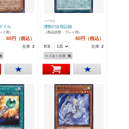
ノーマル
ゲイル
壊獣の出現記録
レイ用）
（商品状態・プレイ用）
60円（税込）
60円（税込）
在庫
2
在庫
2
数量：
無
キズあり在庫：
無