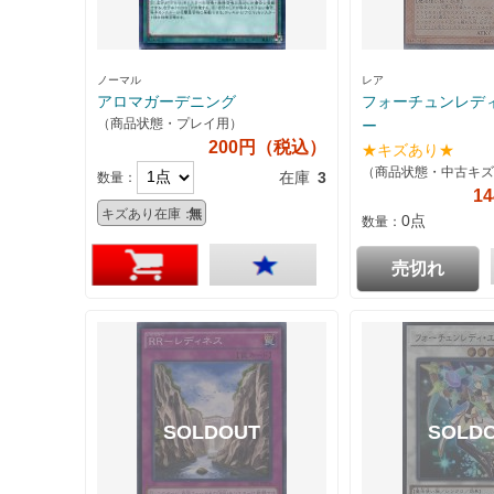
ノーマル
レア
アロマガーデニング
フォーチュンレデ
（商品状態・プレイ用）
ー
200円（税込）
★キズあり★
（商品状態・中古キズ
在庫
3
数量：
1
キズあり在庫：
無
0点
数量：
売切れ