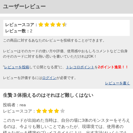
ユーザーレビュー
レビュースコア：
レビュー数：
2
この商品に対するあなたのレビューを投稿することができます。
レビューはそのカードの使い方や評価、使用感やおもしろコメントなどご自身
のそのカードに対する熱い思いを書いていただければOK！
"
レビューを投稿
して公開となる度"に、
トレコロポイント
を
2ポイント進呈！！
レビューを評価するには
ログイン
が必要です。
レビューを書く
生贄３体揃えるのはそれほど難しくはない
投稿者：
rea
レビュースコア：
このカードが出始めた当時は、自分の場に3体のモンスターをそろえ
るのは、今よりも難しいことであったが、現環境では、使用者の
様々なデッキ構築やプレイスタイルにより、出す方法はいくらでも