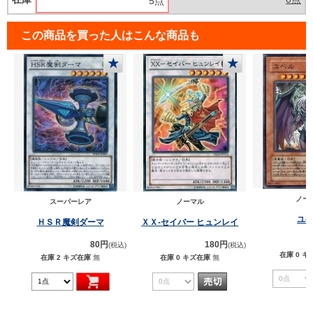
5点
この商品を買った人はこんな商品も
★
★
ノー
スーパーレア
ノーマル
ユ
ＨＳＲ魔剣ダーマ
ＸＸ‐セイバー ヒュンレイ
80円
180円
(税込)
(税込)
在庫 0
キ
在庫 2
キズ在庫
無
在庫 0
キズ在庫
無