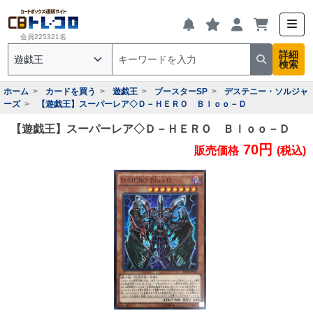
会員225321名
詳細
検索
ホーム
カードを買う
遊戯王
ブースターSP
デステニー・ソルジャ
ーズ
【遊戯王】スーパーレア◇Ｄ－ＨＥＲＯ Ｂｌｏｏ－Ｄ
【遊戯王】スーパーレア◇Ｄ－ＨＥＲＯ Ｂｌｏｏ－Ｄ
70円
販売価格
(税込)