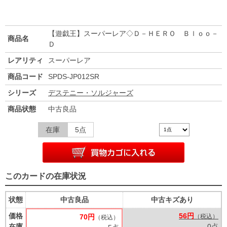
【遊戯王】スーパーレア◇Ｄ－ＨＥＲＯ Ｂｌｏｏ－
商品名
Ｄ
レアリティ
スーパーレア
商品コード
SPDS-JP012SR
シリーズ
デステニー・ソルジャーズ
商品状態
中古良品
在庫
5点
このカードの在庫状況
状態
中古良品
中古キズあり
価格
56円
70円
（税込）
（税込）
在庫
0点