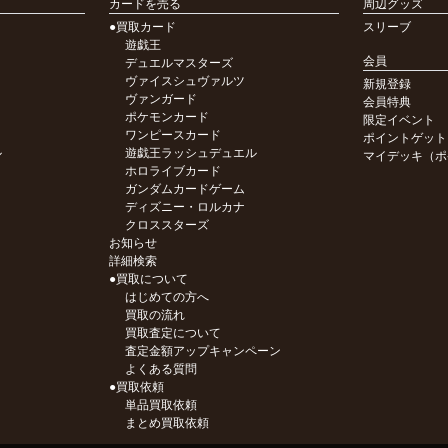
カードを売る
周辺グッズ
●買取カード
スリーブ
遊戯王
会員
デュエルマスターズ
ヴァイスシュヴァルツ
新規登録
ヴァンガード
会員特典
ポケモンカード
限定イベント
ワンピースカード
ポイントゲット
ル
遊戯王ラッシュデュエル
マイデッキ（ポ
ホロライブカード
ガンダムカードゲーム
ディズニー・ロルカナ
クロススターズ
お知らせ
詳細検索
●買取について
はじめての方へ
買取の流れ
買取査定について
査定金額アップキャンペーン
よくある質問
●買取依頼
単品買取依頼
まとめ買取依頼