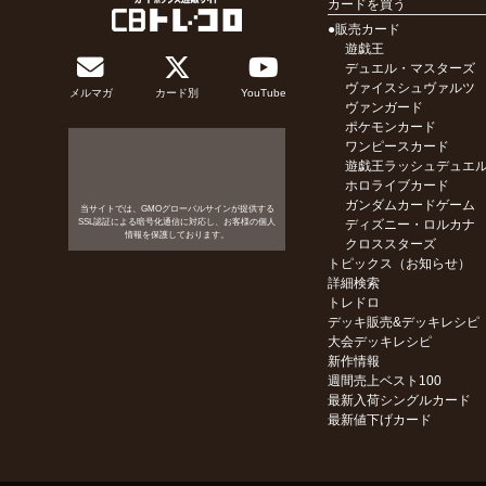
カードを買う
●販売カード
遊戯王
デュエル・マスターズ
ヴァイスシュヴァルツ
メルマガ
カード別
YouTube
ヴァンガード
ポケモンカード
ワンピースカード
遊戯王ラッシュデュエ
ホロライブカード
ガンダムカードゲーム
当サイトでは、GMOグローバルサインが提供する
SSL認証による暗号化通信に対応し、お客様の個人
ディズニー・ロルカナ
情報を保護しております。
クロススターズ
トピックス（お知らせ）
詳細検索
トレドロ
デッキ販売&デッキレシピ
大会デッキレシピ
新作情報
週間売上ベスト100
最新入荷シングルカード
最新値下げカード