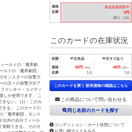
価格
美品高価買取中
在庫
5円
残り：5点
このカードの在庫状況
状態
中古良品
中古キズあり
フィールドの「魔界劇
価格
60円
48円
（税込）
（税込）
ィールドの「魔界劇団」
在庫
1点
2点
そのモンスターの攻撃力
ターの元々の攻撃力分ア
このカードを買う 販売価格の確認はこちら
－ファンキー・コメディ
度しか使用できず、 こ
この商品について問い合わせる
ない。 (1)：このカ
できる。 このカードの
同じ名前のカードを探す
ドの「魔界劇団」モンス
ード以外の自分フィール
コンディション・カード状態について
て発動できる。 そのモ
お買い物ガイドをみる