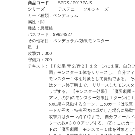
商品コード
SPDS-JP017PA-S
シリーズ
デステニー・ソルジャーズ
カード種類：
ペンデュラム
属性：
闇
種族：
悪魔族
パスワード：
99634927
その他項目：
ペンデュラム/効果モンスター
星：
1
攻撃力：
300
守備力：
200
テキスト：
【Ｐ効果 青２/赤２】１ターンに１度、自分
団」モンスター１体をリリースし、 自分フ
モンスター１体を対象として発動できる。 
はターン終了時まで、 リリースしたモンス
ップする。 【モンスター効果】 「魔界劇団
アン」の(2)のモンスター効果は１ターンに１
の効果を発動するターン、このカードは攻撃でき
ードが召喚・特殊召喚に成功した場合に発動
攻撃力はターン終了時まで、 自分フィール
ターの数×３００アップする。 (2)：このカ
ドの「魔界劇団」モンスター１体を対象とし