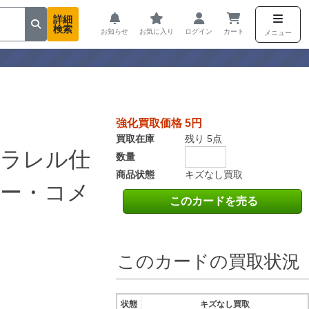
詳細
検索
お知らせ
お気に入り
ログイン
カート
メニュー
強化買取価格 5円
買取在庫
残り 5点
パラレル仕
数量
商品状態
キズなし買取
ー・コメ
このカードを売る
このカードの買取状況
状態
キズなし買取