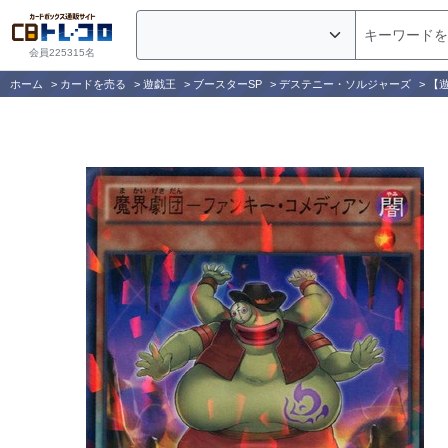
会員225315名
ホーム
>
カードを売る
>
遊戯王
>
ブースターSP
>
デステニー・ソルジャーズ
>
【