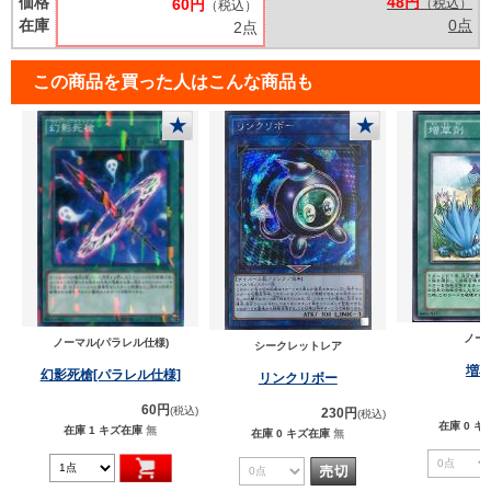
価格
48円
60円
（税込）
（税込）
在庫
0点
2点
この商品を買った人はこんな商品も
★
★
ノー
ノーマル(パラレル仕様)
シークレットレア
増
幻影死槍[パラレル仕様]
リンクリボー
60円
(税込)
230円
(税込)
在庫 0
キ
在庫 1
キズ在庫
無
在庫 0
キズ在庫
無