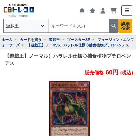
会員225588名
詳細
検索
ホーム
カードを買う
遊戯王
ブースターSP
フュージョン・エンフ
ォーサーズ
【遊戯王】ノーマル）パラレル仕様◇捕食植物プテロペンテス
【遊戯王】ノーマル）パラレル仕様◇捕食植物プテロペン
テス
60円
販売価格
(税込)