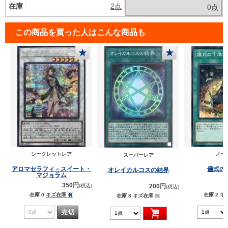
在庫
2点
0点
この商品を買った人はこんな商品も
★
★
シークレットレア
ノー
スーパーレア
アロマセラフィ－スイート・
儀式の
オレイカルコスの結界
マジョラム
350円
200円
(税込)
(税込)
在庫 0
キズ在庫
有
在庫 2
キ
在庫 8
キズ在庫
無