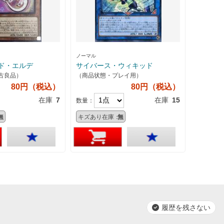
ノーマル
ド・エルデ
サイバース・ウィキッド
古良品）
（商品状態・プレイ用）
80円（税込）
80円（税込）
在庫
7
在庫
15
数量：
無
キズあり在庫：
無
履歴を残さない