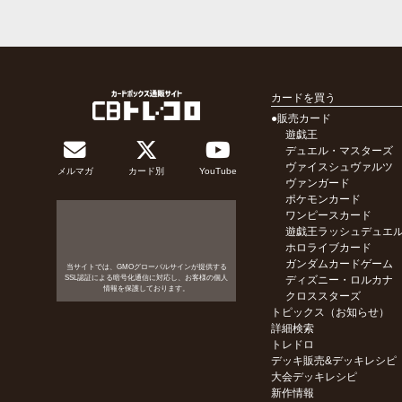
カードを買う
●販売カード
遊戯王
デュエル・マスターズ
ヴァイスシュヴァルツ
メルマガ
カード別
YouTube
ヴァンガード
ポケモンカード
ワンピースカード
遊戯王ラッシュデュエ
ホロライブカード
ガンダムカードゲーム
当サイトでは、GMOグローバルサインが提供する
SSL認証による暗号化通信に対応し、お客様の個人
ディズニー・ロルカナ
情報を保護しております。
クロススターズ
トピックス（お知らせ）
詳細検索
トレドロ
デッキ販売&デッキレシピ
大会デッキレシピ
新作情報