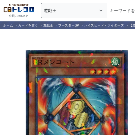
会員225035名
ホーム
>
カードを買う
>
遊戯王
>
ブースターSP
>
ハイスピード・ライダーズ
>
【