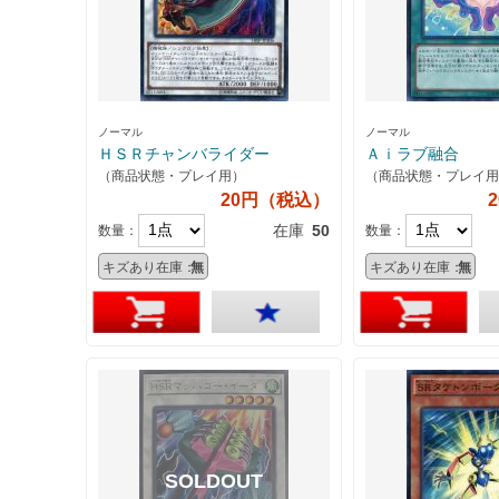
ノーマル
ノーマル
ＨＳＲチャンバライダー
Ａｉラブ融合
（商品状態・プレイ用）
（商品状態・プレイ用
20円（税込）
在庫
50
数量：
数量：
キズあり在庫：
無
キズあり在庫：
無