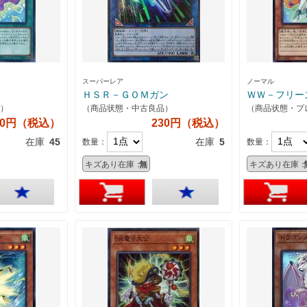
スーパーレア
ノーマル
ＨＳＲ－ＧＯＭガン
ＷＷ－フリー
）
（商品状態・中古良品）
（商品状態・プ
20円（税込）
230円（税込）
在庫
45
在庫
5
数量：
数量：
キズあり在庫：
無
キズあり在庫：