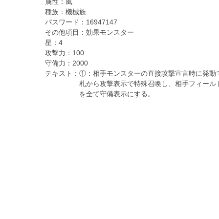
属性：
風
種族：
機械族
パスワード：
16947147
その他項目：
効果モンスター
星：
4
攻撃力：
100
守備力：
2000
テキスト：
①：相手モンスターの直接攻撃宣言時に発動
札から攻撃表示で特殊召喚し、相手フィール
を全て守備表示にする。