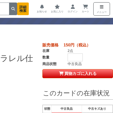
詳細
検索
お知らせ
お気に入り
ログイン
カート
メニュー
販売価格 150円（税込）
在庫
2点
パラレル仕
数量
商品状態
中古良品
買物カゴに入れる
このカードの在庫状況
状態
中古良品
中古キズあり