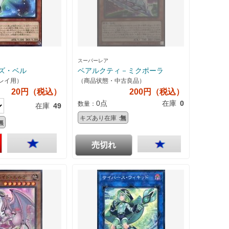
スーパーレア
ズ・ベル
ベアルクティ－ミクポーラ
レイ用）
（商品状態・中古良品）
20円（税込）
200円（税込）
0点
在庫
0
数量：
在庫
49
キズあり在庫：
無
無
売切れ