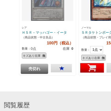
レア
ノーマル
ＨＳＲ－マッハゴー・イータ
ＳＲタケトンボー
（商品状態・中古良品）
（商品状態・プレイ用
100円（税込）
1
0点
在庫
0
数量：
数量：
キズあり在庫：
無
キズあり在庫：
無
売切れ
閲覧履歴