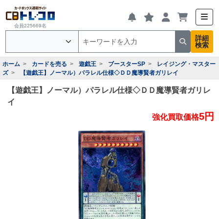
会員225669名
詳細
検索
ホーム
カードを売る
遊戯王
ブースターSP
レイジング・マスター
ズ
【遊戯王】ノーマル）パラレル仕様◇ＤＤ魔導賢者ガリレイ
【遊戯王】ノーマル）パラレル仕様◇ＤＤ魔導賢者ガリレ
イ
5円
強化買取価格