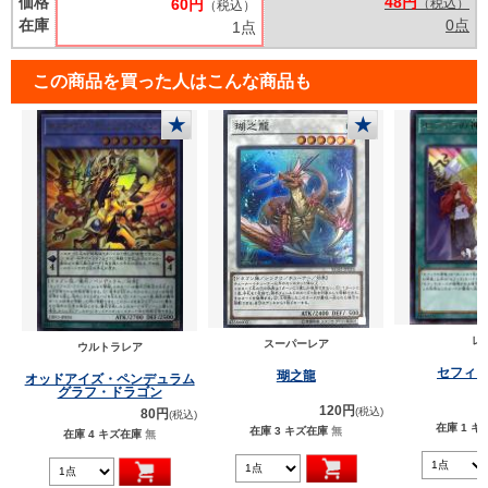
価格
48円
60円
（税込）
（税込）
在庫
0点
1点
この商品を買った人はこんな商品も
★
★
レ
スーパーレア
ウルトラレア
セフィ
瑚之龍
オッドアイズ・ペンデュラム
グラフ・ドラゴン
120円
(税込)
80円
(税込)
在庫 1
キ
在庫 3
キズ在庫
無
在庫 4
キズ在庫
無