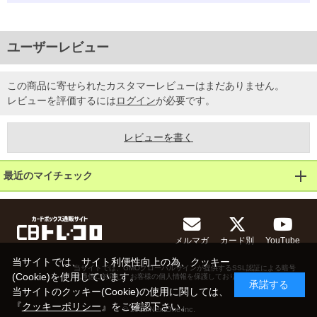
ユーザーレビュー
この商品に寄せられたカスタマーレビューはまだありません。
レビューを評価するには
ログイン
が必要です。
レビューを書く
最近のマイチェック
メルマガ
カード別
YouTube
当サイトでは、サイト利便性向上の為、クッキー
当サイトでは、GMOグローバルサインが提供するSSL認証による暗号
(Cookie)を使用しています。
化通信に対応し、お客様の個人情報を保護しております。
承諾する
当サイトのクッキー(Cookie)の使用に関しては、
『
クッキーポリシー
』をご確認下さい。
© 2013 NextOne Inc.