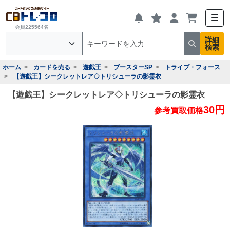
会員225564名
詳細
検索
ホーム
カードを売る
遊戯王
ブースターSP
トライブ・フォース
【遊戯王】シークレットレア◇トリシューラの影霊衣
【遊戯王】シークレットレア◇トリシューラの影霊衣
30円
参考買取価格