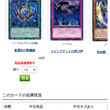
ノーマル(パラレル仕様)
ノーマル
ノー
影霊衣の降魔鏡
リビングデッドの呼び声
妖仙獣 
10円
美品高価買取中
残り
このカードの在庫状況
状態
中古良品
中古キズあり