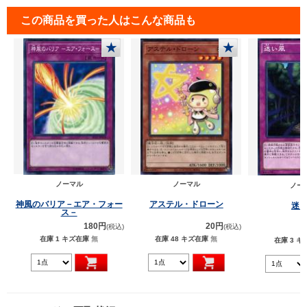
この商品を買った人はこんな商品も
★
★
ノーマル
ノーマル
ノー
神風のバリア－エア・フォー
アステル・ドローン
迷
ス－
180円
20円
(税込)
(税込)
在庫 1
キズ在庫
無
在庫 48
キズ在庫
無
在庫 3
キ