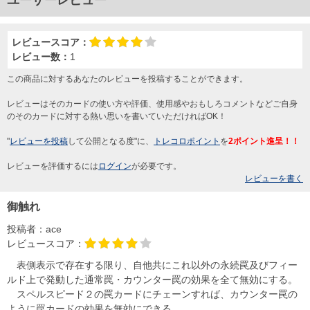
レビュースコア：
レビュー数：
1
この商品に対するあなたのレビューを投稿することができます。
レビューはそのカードの使い方や評価、使用感やおもしろコメントなどご自身
のそのカードに対する熱い思いを書いていただければOK！
"
レビューを投稿
して公開となる度"に、
トレコロポイント
を
2ポイント進呈！！
レビューを評価するには
ログイン
が必要です。
レビューを書く
御触れ
投稿者：
ace
レビュースコア：
表側表示で存在する限り、自他共にこれ以外の永続罠及びフィー
ルド上で発動した通常罠・カウンター罠の効果を全て無効にする。
スペルスピード２の罠カードにチェーンすれば、カウンター罠の
ように罠カードの効果を無効にできる。