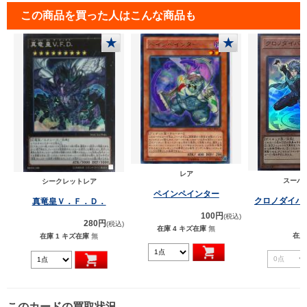
この商品を買った人はこんな商品も
★
★
レア
スーパ
シークレットレア
ペインペインター
クロノダイバ
真竜皇Ｖ．Ｆ．Ｄ．
100円
(税込)
280円
(税込)
在庫 4
キズ在庫
無
在庫
在庫 1
キズ在庫
無
このカードの買取状況