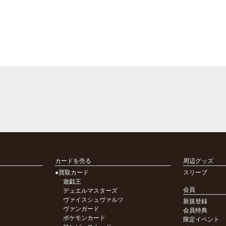
カードを売る
周辺グッズ
●買取カード
スリーブ
遊戯王
会員
デュエルマスターズ
ヴァイスシュヴァルツ
新規登録
ヴァンガード
会員特典
ポケモンカード
限定イベント