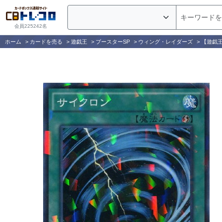
会員225242名
ホーム
>
カードを売る
>
遊戯王
>
ブースターSP
>
ウィング・レイダーズ
>
【遊戯