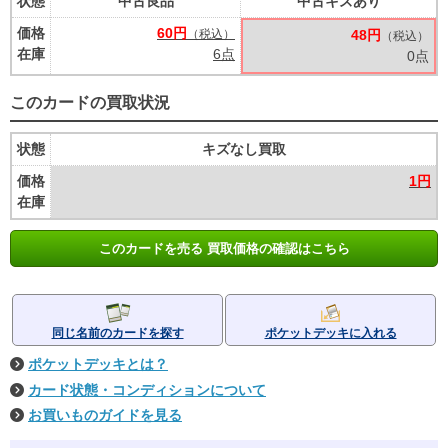
状態
中古良品
中古キズあり
価格
60円
（税込）
48円
（税込）
在庫
6点
0点
このカードの買取状況
状態
キズなし買取
価格
1円
在庫
このカードを売る 買取価格の確認はこちら
同じ名前のカードを探す
ポケットデッキに入れる
ポケットデッキとは？
カード状態・コンディションについて
お買いものガイドを見る