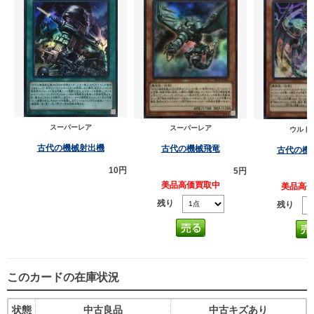
スーパーレア
スーパーレア
ウルト
古代の機械射出機
古代の機械飛竜
古代の機
10円
5円
美品高価買取中
美品高
残り
残り
このカードの在庫状況
状態
中古良品
中古キズあり