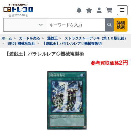
会員225048名
詳細
検索
ホーム
カードを売る
遊戯王
ストラクチャーデッキ（第１０期以前）
SR03 機械竜叛乱
【遊戯王】パラレルレア◇機械複製術
【遊戯王】パラレルレア◇機械複製術
2円
参考買取価格