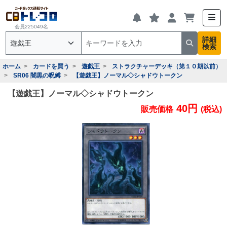
会員225049名
詳細
検索
ホーム
カードを買う
遊戯王
ストラクチャーデッキ（第１０期以前）
SR06 闇黒の呪縛
【遊戯王】ノーマル◇シャドウトークン
【遊戯王】ノーマル◇シャドウトークン
40円
販売価格
(税込)