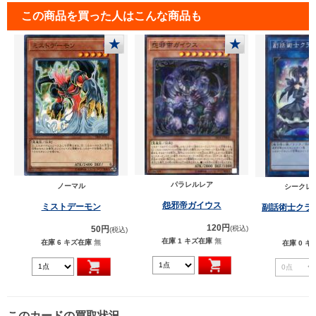
この商品を買った人はこんな商品も
★
★
パラレルレア
ノーマル
シークレ
怨邪帝ガイウス
ミストデーモン
副話術士クラ
120円
50円
(税込)
(税込)
在庫 1
キズ在庫
無
在庫 6
キズ在庫
無
在庫 0
キ
このカードの買取状況