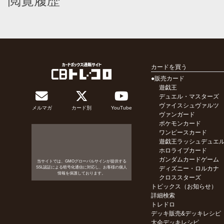
閲覧履歴
カードを買う
●販売カード
遊戯王
デュエル・マスターズ
ヴァイスシュヴァルツ
メルマガ
カード別
YouTube
ヴァンガード
ポケモンカード
ワンピースカード
遊戯王ラッシュデュエ
ホロライブカード
ガンダムカードゲーム
当サイトでは、GMOグローバルサインが提供する
SSL認証による暗号化通信に対応し、お客様の個人
ディズニー・ロルカナ
情報を保護しております。
クロススターズ
トピックス（お知らせ）
詳細検索
トレドロ
デッキ販売&デッキレシピ
大会デッキレシピ