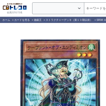
会員225172名
ホーム
>
カードを売る
>
遊戯王
>
ストラクチャーデッキ（第１０期以前）
>
SR08