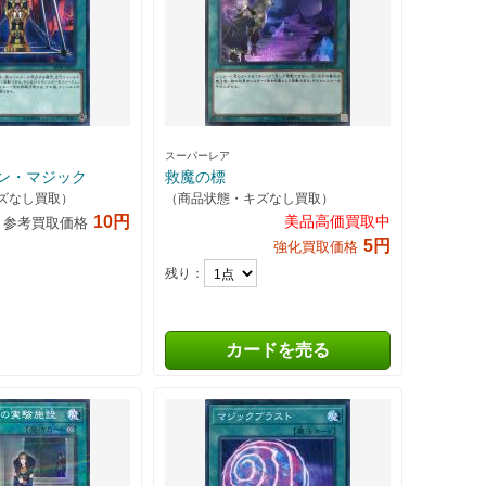
スーパーレア
ン・マジック
救魔の標
ズなし買取）
（商品状態・キズなし買取）
10円
美品高価買取中
参考買取価格
5円
強化買取価格
残り：
カードを売る