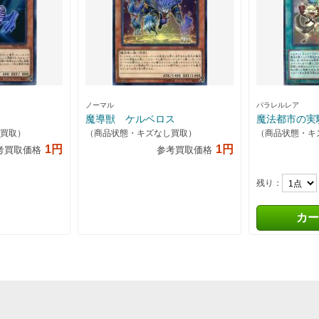
ノーマル
パラレルレア
魔導獣 ケルベロス
魔法都市の実
買取）
（商品状態・キズなし買取）
（商品状態・キ
1円
1円
考買取価格
参考買取価格
残り：
カー