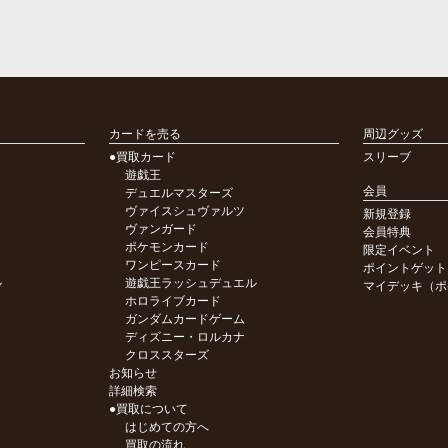
カードを売る
周辺グッズ
●買取カード
スリーブ
遊戯王
会員
デュエルマスターズ
ヴァイスシュヴァルツ
新規登録
ヴァンガード
会員特典
ポケモンカード
限定イベント
ワンピースカード
ポイントゲット
ル
遊戯王ラッシュデュエル
マイデッキ（ポ
ホロライブカード
ガンダムカードゲーム
ディズニー・ロルカナ
クロススターズ
お知らせ
詳細検索
●買取について
はじめての方へ
買取の流れ