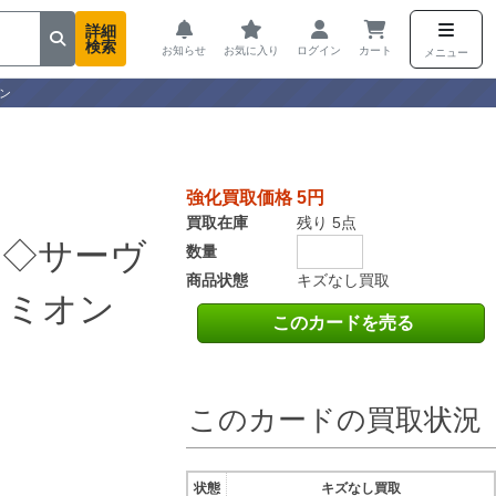
詳細
検索
お知らせ
お気に入り
ログイン
カート
メニュー
ン
強化買取価格 5円
買取在庫
残り 5点
ア◇サーヴ
数量
商品状態
キズなし買取
ィミオン
このカードを売る
このカードの買取状況
状態
キズなし買取