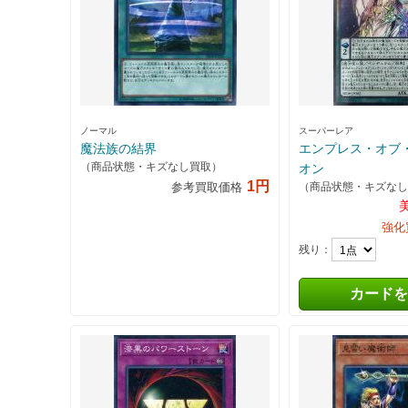
ノーマル
スーパーレア
魔法族の結界
エンプレス・オブ
（商品状態・キズなし買取）
オン
1円
（商品状態・キズなし
参考買取価格
強化
残り：
カードを