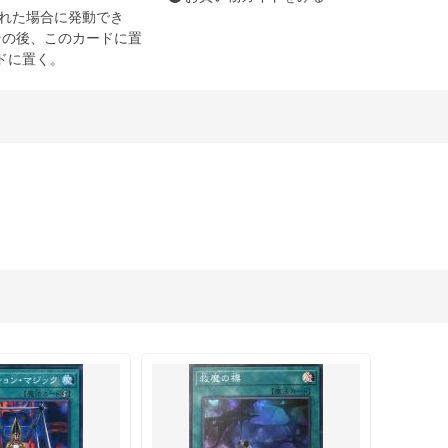
された場合に発動でき
その後、このカードに置
ドに置く。