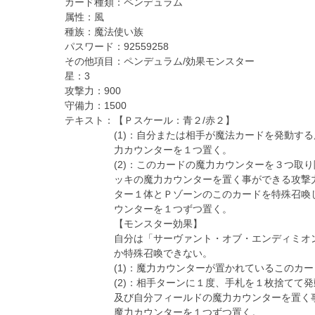
カード種類：
ペンデュラム
属性：
風
種族：
魔法使い族
パスワード：
92559258
その他項目：
ペンデュラム/効果モンスター
星：
3
攻撃力：
900
守備力：
1500
テキスト：
【Ｐスケール：青２/赤２】
(1)：自分または相手が魔法カードを発動す
力カウンターを１つ置く。
(2)：このカードの魔力カウンターを３つ取り
ッキの魔力カウンターを置く事ができる攻撃
ター１体とＰゾーンのこのカードを特殊召喚
ウンターを１つずつ置く。
【モンスター効果】
自分は「サーヴァント・オブ・エンディミオ
か特殊召喚できない。
(1)：魔力カウンターが置かれているこのカ
(2)：相手ターンに１度、手札を１枚捨てて発
及び自分フィールドの魔力カウンターを置く
魔力カウンターを１つずつ置く。