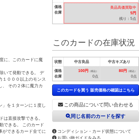
価格
美品高価買取中
在庫
5円
残り：5点
このカードの在庫状況
る度に、このカードに魔
状態
中古良品
中古キズあり
価格
100円
80円
（税込）
（税込）
除いて発動できる。 デ
在庫
0点
0点
力１０００以上のモンス
し、 その２体に魔力カ
このカードを買う 販売価格の確認はこちら
この商品について問い合わせる
ン」を１ターンに１度し
同じ名前のカードを探す
ードは直接攻撃できる。
動できる。 このカード
事ができるカード全てに
コンディション・カード状態について
お買い物ガイドをみる