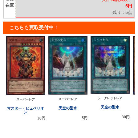
在庫
5円
残り：5点
こちらも買取受付中！
シークレットレア
スーパーレア
スーパーレア
天空の聖水
天空の聖水
マスター・ヒュペリオ
ン
30円
5円
30円