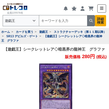
会員225578名
詳細
検索
ホーム
カードを買う
遊戯王
ストラクチャーデッキ（第１１期以降）
SR13 デビルズ・ゲート
【遊戯王】シークレットレア◇暗黒界の龍神
王 グラファ
【遊戯王】シークレットレア◇暗黒界の龍神王 グラファ
280円
販売価格
(税込)