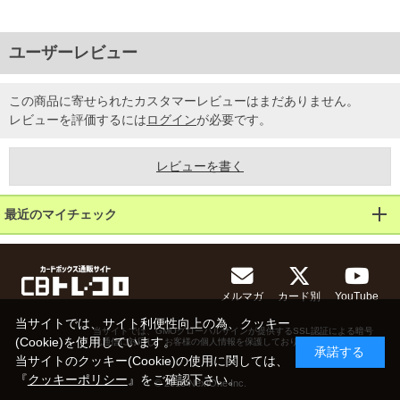
ユーザーレビュー
この商品に寄せられたカスタマーレビューはまだありません。
レビューを評価するには
ログイン
が必要です。
レビューを書く
最近のマイチェック
メルマガ
カード別
YouTube
当サイトでは、サイト利便性向上の為、クッキー
当サイトでは、GMOグローバルサインが提供するSSL認証による暗号
(Cookie)を使用しています。
化通信に対応し、お客様の個人情報を保護しております。
承諾する
当サイトのクッキー(Cookie)の使用に関しては、
『
クッキーポリシー
』をご確認下さい。
© 2013 NextOne Inc.