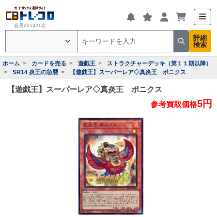
会員225321名
詳細
検索
ホーム
カードを売る
遊戯王
ストラクチャーデッキ（第１１期以降）
SR14 炎王の急襲
【遊戯王】スーパーレア◇真炎王 ポニクス
【遊戯王】スーパーレア◇真炎王 ポニクス
5円
参考買取価格