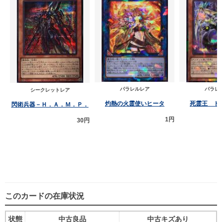
パラレルレア
パラレ
シークレットレア
灼熱の火霊使いヒータ
死霊王 ド
閃術兵器－Ｈ．Ａ．Ｍ．Ｐ．
1円
30円
このカードの在庫状況
状態
中古良品
中古キズあり