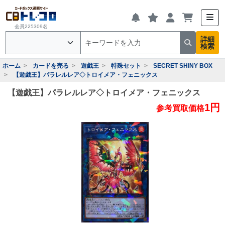
会員225309名
詳細
検索
ホーム
カードを売る
遊戯王
特殊セット
SECRET SHINY BOX
【遊戯王】パラレルレア◇トロイメア・フェニックス
【遊戯王】パラレルレア◇トロイメア・フェニックス
1円
参考買取価格