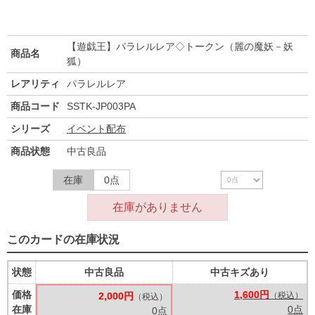
【遊戯王】パラレルレア◇トークン（麗の魔妖－妖
商品名
狐）
レアリティ
パラレルレア
商品コード
SSTK-JP003PA
シリーズ
イベント配布
商品状態
中古良品
在庫
0点
在庫がありません
このカードの在庫状況
状態
中古良品
中古キズあり
価格
1,600円
2,000円
（税込）
（税込）
在庫
0点
0点