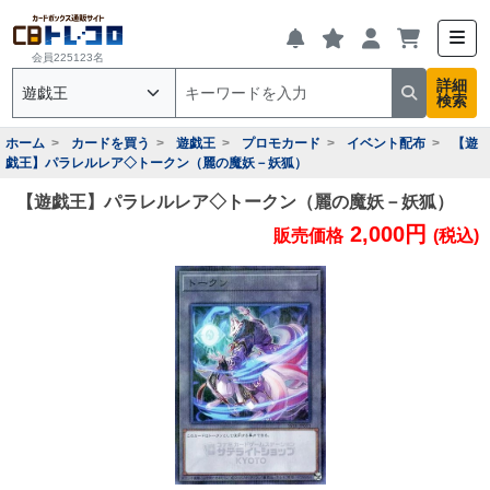
会員225123名
詳細
検索
ホーム
カードを買う
遊戯王
プロモカード
イベント配布
【遊
戯王】パラレルレア◇トークン（麗の魔妖－妖狐）
【遊戯王】パラレルレア◇トークン（麗の魔妖－妖狐）
2,000円
販売価格
(税込)