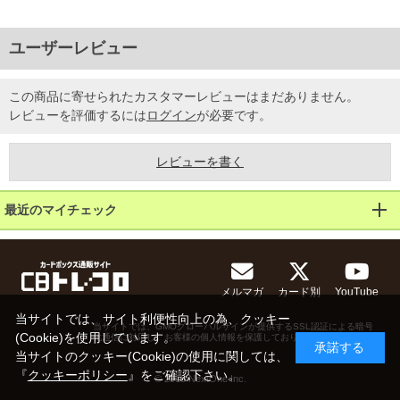
ユーザーレビュー
この商品に寄せられたカスタマーレビューはまだありません。
レビューを評価するには
ログイン
が必要です。
レビューを書く
最近のマイチェック
メルマガ
カード別
YouTube
当サイトでは、サイト利便性向上の為、クッキー
当サイトでは、GMOグローバルサインが提供するSSL認証による暗号
(Cookie)を使用しています。
化通信に対応し、お客様の個人情報を保護しております。
承諾する
当サイトのクッキー(Cookie)の使用に関しては、
『
クッキーポリシー
』をご確認下さい。
© 2013 NextOne Inc.