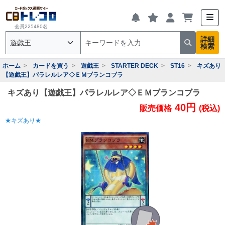
会員225480名
詳細
検索
ホーム
カードを買う
遊戯王
STARTER DECK
ST16
キズあり
【遊戯王】パラレルレア◇ＥＭブランコブラ
キズあり【遊戯王】パラレルレア◇ＥＭブランコブラ
40円
販売価格
(税込)
★キズあり★